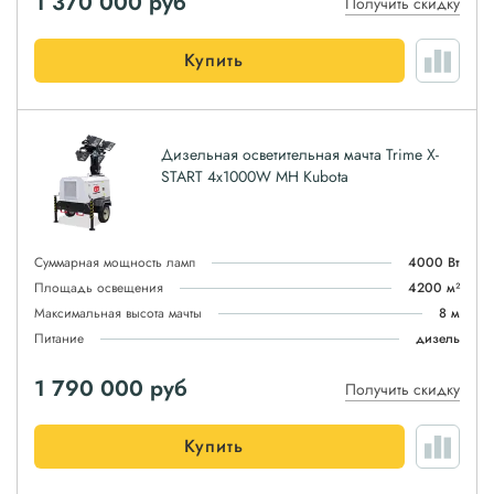
1 370 000
руб
Получить скидку
Купить
Дизельная осветительная мачта Trime X-
START 4x1000W MH Kubota
Суммарная мощность ламп
4000 Вт
Площадь освещения
4200 м²
Максимальная высота мачты
8 м
Питание
дизель
1 790 000
руб
Получить скидку
Купить