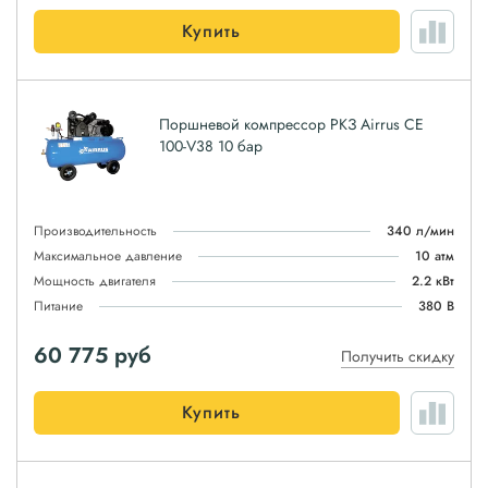
Купить
Поршневой компрессор РКЗ Airrus CE
100-V38 10 бар
Производительность
340 л/мин
Максимальное давление
10 атм
Мощность двигателя
2.2 кВт
Питание
380 В
60 775
руб
Получить скидку
Купить