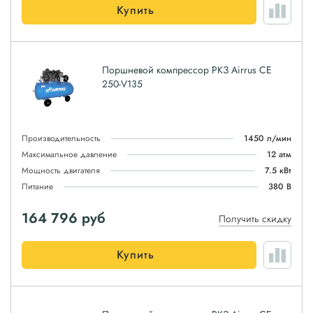
Купить
Поршневой компрессор РКЗ Airrus CE
250-V135
Производительность
1450 л/мин
Максимальное давление
12 атм
Мощность двигателя
7.5 кВт
Питание
380 В
164 796
руб
Получить скидку
Купить