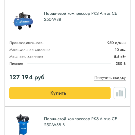
Поршневой компрессор РКЗ Airrus CE
250-W88
Производительность
950 л/мин
Максимальное давление
10 атм
Мощность двигателя
5.5 кВт
Питание
380 В
127 194
руб
Получить скидку
Купить
Поршневой компрессор РКЗ Airrus CE
250-W88 B