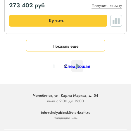
273 402
руб
Получить скидку
Купить
Показать еще
1
2
Следующая
Челябинск, ул. Карла Маркса, д. 54
пн-пт с 9:00 до 19:00
info+chelyabinsk@starkraft.ru
Напишите нам