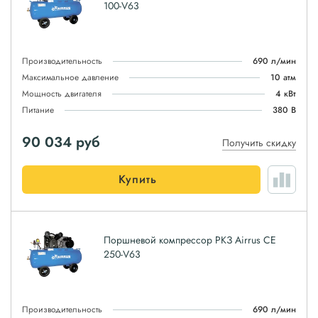
100-V63
Производительность
690 л/мин
Максимальное давление
10 атм
Мощность двигателя
4 кВт
Питание
380 В
90 034
руб
Получить скидку
Купить
Поршневой компрессор РКЗ Airrus CE
250-V63
Производительность
690 л/мин