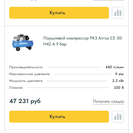
Купить
Поршневой компрессор РКЗ Airrus CE 50-
H42 A 9 бар
Производительность
480 л/мин
Максимальное давление
9 атм
Мощность двигателя
2.2 кВт
Питание
220 В
47 231
руб
Получить скидку
Купить