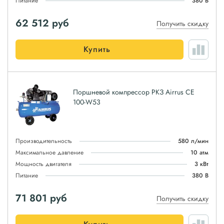
Питание
380 В
62 512
руб
Получить скидку
Купить
Поршневой компрессор РКЗ Airrus CE
100-W53
Производительность
580 л/мин
Максимальное давление
10 атм
Мощность двигателя
3 кВт
Питание
380 В
71 801
руб
Получить скидку