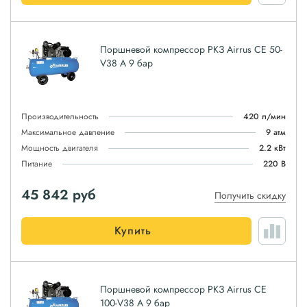
Поршневой компрессор РКЗ Airrus CE 50-
V38 A 9 бар
Производительность
420 л/мин
Максимальное давление
9 атм
Мощность двигателя
2.2 кВт
Питание
220 В
45 842
руб
Получить скидку
Купить
Поршневой компрессор РКЗ Airrus CE
100-V38 A 9 бар