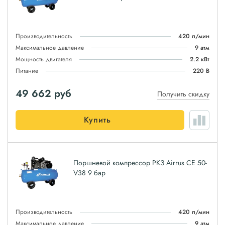
Производительность
420 л/мин
Максимальное давление
9 атм
Мощность двигателя
2.2 кВт
Питание
220 В
49 662
руб
Получить скидку
Купить
Поршневой компрессор РКЗ Airrus CE 50-
V38 9 бар
Производительность
420 л/мин
Максимальное давление
9 атм