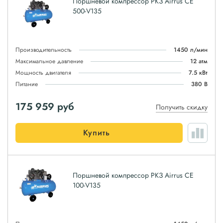
Поршневой компрессор РКЗ Airrus CE
500-V135
Производительность
1450 л/мин
Максимальное давление
12 атм
Мощность двигателя
7.5 кВт
Питание
380 В
175 959
руб
Получить скидку
Купить
Поршневой компрессор РКЗ Airrus CE
100-V135