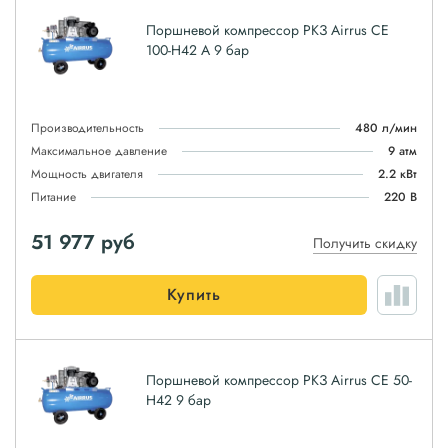
Поршневой компрессор РКЗ Airrus CE
100-H42 A 9 бар
Производительность
480 л/мин
Максимальное давление
9 атм
Мощность двигателя
2.2 кВт
Питание
220 В
51 977
руб
Получить скидку
Купить
Поршневой компрессор РКЗ Airrus CE 50-
H42 9 бар