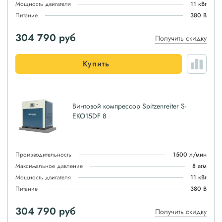
Мощность двигателя
11 кВт
Питание
380 В
304 790
руб
Получить скидку
Купить
Винтовой компрессор Spitzenreiter S-
EKO15DF 8
Производительность
1500 л/мин
Максимальное давление
8 атм
Мощность двигателя
11 кВт
Питание
380 В
304 790
руб
Получить скидку