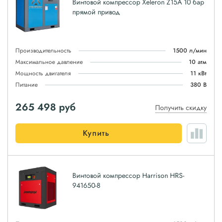
Винтовой компрессор Xeleron Z15A 10 бар
прямой привод
Производительность
1500 л/мин
Максимальное давление
10 атм
Мощность двигателя
11 кВт
Питание
380 В
265 498
руб
Получить скидку
Купить
Винтовой компрессор Harrison HRS-
941650-8