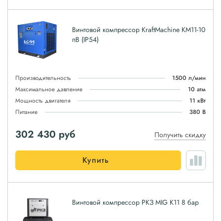
Винтовой компрессор KraftMachine KM11-10
пВ (IP54)
Производительность
1500 л/мин
Максимальное давление
10 атм
Мощность двигателя
11 кВт
Питание
380 В
302 430
руб
Получить скидку
Купить
Винтовой компрессор РКЗ MIG K11 8 бар