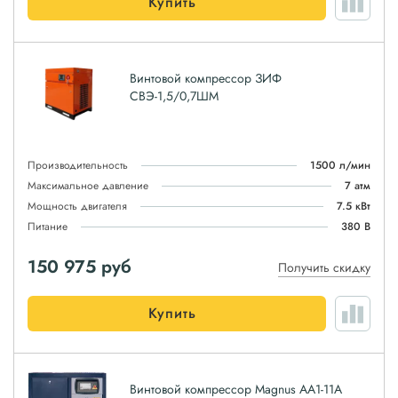
Купить
Винтовой компрессор ЗИФ
СВЭ-1,5/0,7ШМ
Производительность
1500 л/мин
Максимальное давление
7 атм
Мощность двигателя
7.5 кВт
Питание
380 В
150 975
руб
Получить скидку
Купить
Винтовой компрессор Magnus АА1-11А