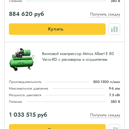
Питание
380 В
884 620
руб
Получить скидку
Купить
Винтовой компрессор Atmos Albert E 80
Vario-RD с ресивером и осушителем
Производительность
500-1500 л/мин
Максимальное давление
9-6 атм
Мощность двигателя
7.5 кВт
Питание
380 В
1 033 515
руб
Получить скидку