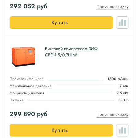
292 052
руб
Получить скидку
Купить
Винтовой компрессор ЗИФ
СВЭ-1,5/0,7ШМЧ
Производительность
1500 л/мин
Максимальное давление
7 атм
Мощность двигателя
7,5 кВт
Питание
380 В
299 890
руб
Получить скидку
Купить