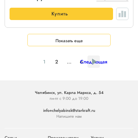
Купить
Показать еще
1
2
...
6
Следующая
Челябинск, ул. Карла Маркса, д. 54
пн-пт с 9:00 до 19:00
info+chelyabinsk@starkraft.ru
Напишите нам
Статьи
Производители
Услуги