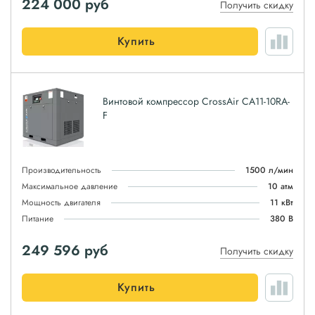
224 000
руб
Получить скидку
Купить
Винтовой компрессор CrossAir CA11-10RA-
F
Производительность
1500 л/мин
Максимальное давление
10 атм
Мощность двигателя
11 кВт
Питание
380 В
249 596
руб
Получить скидку
Купить