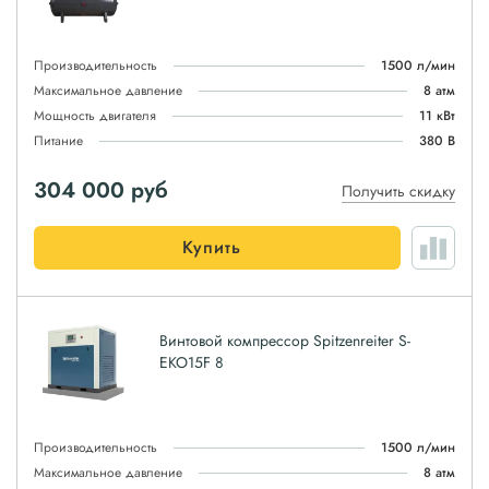
Производительность
1500 л/мин
Максимальное давление
8 атм
Мощность двигателя
11 кВт
Питание
380 В
304 000
руб
Получить скидку
Купить
Винтовой компрессор Spitzenreiter S-
EKO15F 8
Производительность
1500 л/мин
Максимальное давление
8 атм