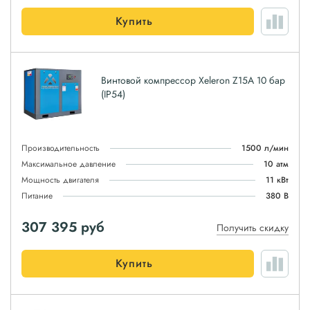
Купить
Винтовой компрессор Xeleron Z15A 10 бар
(IP54)
Производительность
1500 л/мин
Максимальное давление
10 атм
Мощность двигателя
11 кВт
Питание
380 В
307 395
руб
Получить скидку
Купить