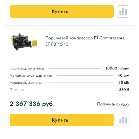
Купить
Поршневой компрессор ET-Compressors
ET PB 45-40
Производительность
10000 л/мин
Максимальное давление
40 атм
Мощность двигателя
45 кВт
Питание
380 В
2 367 336
руб
Получить скидку
Купить