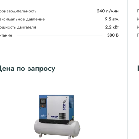
роизводительность
240 л/мин
аксимальное давление
9.5 атм
ощность двигателя
2.2 кВт
итание
380 В
ена по запросу