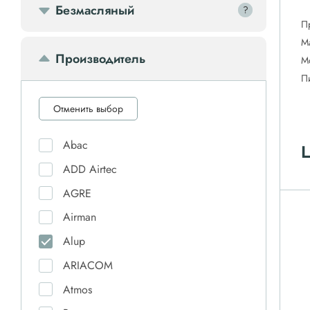
Безмасляный
?
?
П
М
Производитель
М
П
Отменить выбор
Abac
Ц
ADD Airtec
AGRE
Airman
Alup
ARIACOM
Atmos