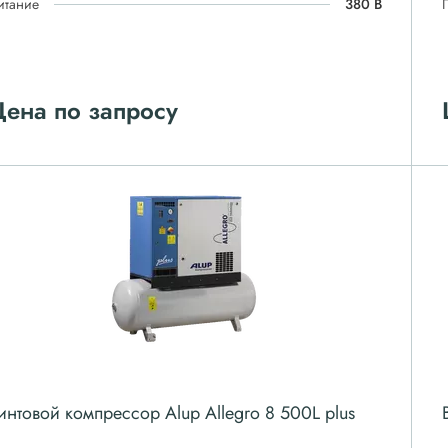
итание
380 В
ена по запросу
интовой компрессор Alup Allegro 8 500L plus