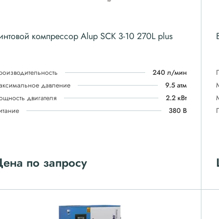
интовой компрессор Alup SCK 3-10 270L plus
роизводительность
240 л/мин
аксимальное давление
9.5 атм
ощность двигателя
2.2 кВт
итание
380 В
ена по запросу