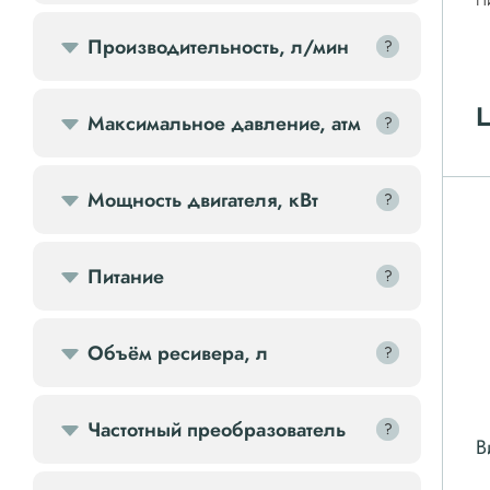
П
Передвижной компрессор
Производительность, л/мин
?
?
Компрессорное оборудование
Ц
Максимальное давление, атм
?
?
Компрессоры доп.
Мощность двигателя, кВт
?
?
Осветительные мачты
Питание
?
?
Осушители
Ресиверы
Объём ресивера, л
?
?
Фильтры
Частотный преобразователь
?
?
В