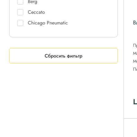
Berg
Ceccato
В
Chicago Pneumatic
Comaro
Comprag
П
М
CrossAir
Сбросить фильтр
М
Dali
П
DAS
Doosan
Ekomak
Ц
ET-Compressors
Fiac
Fini