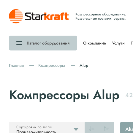
Компрессорное оборудование.
Комплексные поставки, сервис.
Каталог
оборудования
О компании
Услуги
П
Главная
Компрессоры
Alup
Компрессоры Alup
42
Сортировка по полю
Al
Производительность