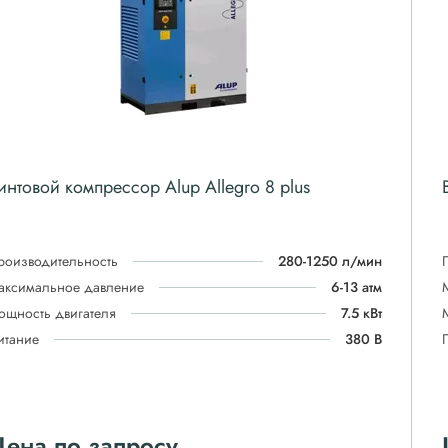
интовой компрессор Alup Allegro 8 plus
роизводительность
280-1250 л/мин
аксимальное давление
6-13 атм
ощность двигателя
7.5 кВт
итание
380 В
ена по запросу