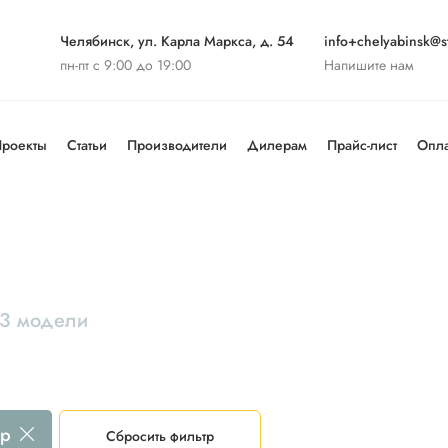
Челябинск, ул. Карла Маркса, д. 54
info+chelyabinsk@st
пн-пт с 9:00 до 19:00
Напишите нам
роекты
Статьи
Производители
Дилерам
Прайс-лист
Опла
3 модели
up
Сбросить фильтр