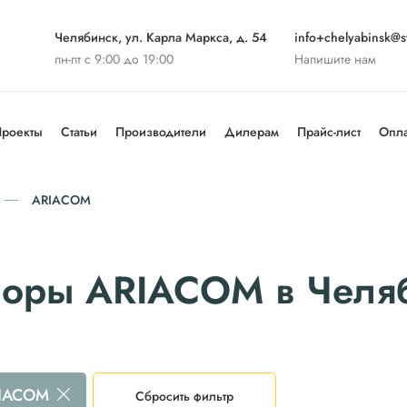
Челябинск, ул. Карла Маркса, д. 54
info+chelyabinsk@st
пн-пт с 9:00 до 19:00
Напишите нам
роекты
Статьи
Производители
Дилерам
Прайс-лист
Опла
ARIACOM
оры ARIACOM в Челя
IACOM
Сбросить фильтр