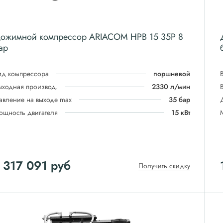
ожимной компрессор ARIACOM HPB 15 35P 8
ар
ид компрессора
поршневой
ыходная производ.
2330 л/мин
авление на выходе max
35 бар
ощность двигателя
15 кВт
 317 091
руб
Получить скидку