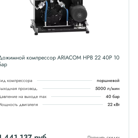
Дожимной компрессор ARIACOM HPB 22 40P 10
бар
Вид компрессора
поршневой
Выходная производ.
5000 л/мин
Давление на выходе max
40 бар
Мощность двигателя
22 кВт
1 441 137
руб
Получить скидку