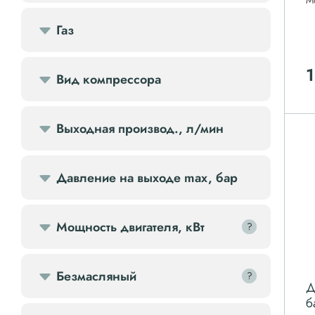
М
Передвижной компрессор
Газ
Компрессорное оборудование
1
Вид компрессора
Компрессоры доп.
Выходная производ., л/мин
Осветительные мачты
Давление на выходе max, бар
Осушители
Ресиверы
Мощность двигателя, кВт
?
?
Фильтры
Безмасляный
?
?
Д
б