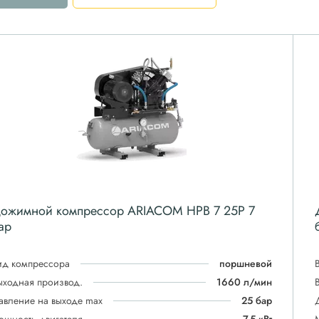
ожимной компрессор ARIACOM HPB 7 25P 7
ар
ид компрессора
поршневой
ыходная производ.
1660 л/мин
авление на выходе max
25 бар