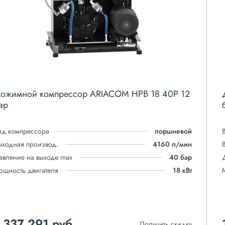
ожимной компрессор ARIACOM HPB 18 40P 12
ар
ид компрессора
поршневой
ыходная производ.
4160 л/мин
авление на выходе max
40 бар
ощность двигателя
18 кВт
 337 291
руб
Получить скидку