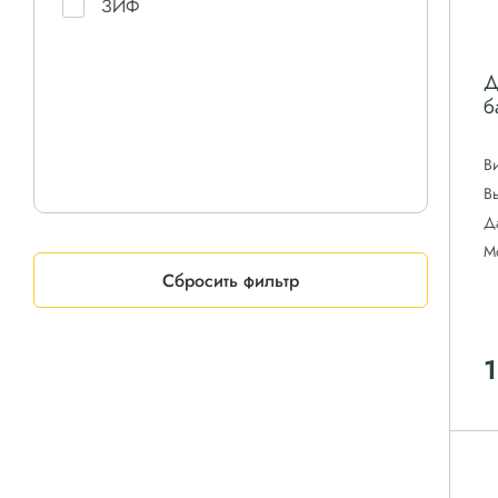
ЗИФ
Д
б
В
В
Д
М
Сбросить фильтр
1