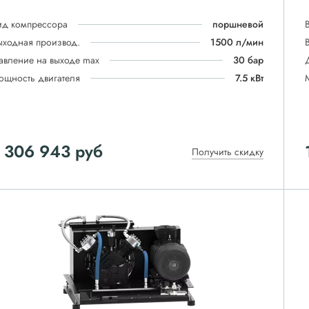
ид компрессора
поршневой
ыходная производ.
1500 л/мин
авление на выходе max
30 бар
ощность двигателя
7.5 кВт
 306 943
руб
Получить скидку