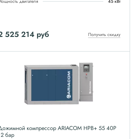
Мощность двигателя
45 кВт
2 525 214
руб
Получить скидку
Дожимной компрессор ARIACOM HPB+ 55 40P
12 бар