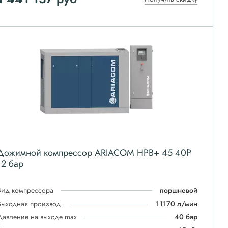
Дожимной компрессор ARIACOM HPB+ 45 40P
12 бар
Вид компрессора
поршневой
Выходная производ.
11170 л/мин
Давление на выходе max
40 бар