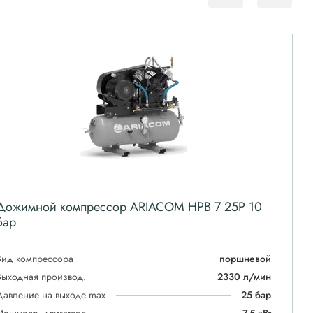
Дожимной компрессор ARIACOM HPB 7 25P 10
бар
Вид компрессора
поршневой
Выходная производ.
2330 л/мин
Давление на выходе max
25 бар