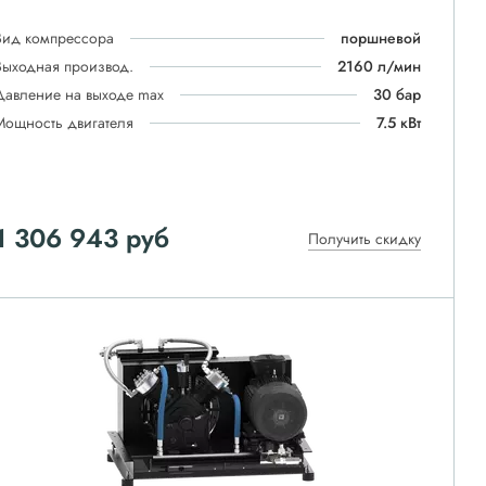
Вид компрессора
поршневой
Выходная производ.
2160 л/мин
Давление на выходе max
30 бар
Мощность двигателя
7.5 кВт
1 306 943
руб
Получить скидку