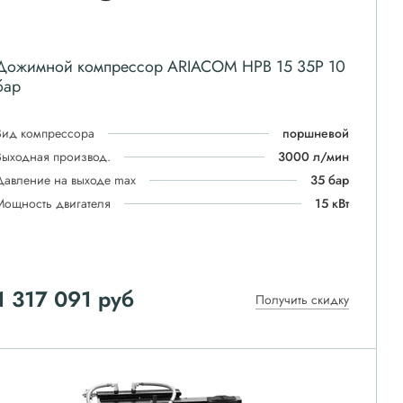
Дожимной компрессор ARIACOM HPB 15 35P 10
бар
Вид компрессора
поршневой
Выходная производ.
3000 л/мин
Давление на выходе max
35 бар
Мощность двигателя
15 кВт
1 317 091
руб
Получить скидку