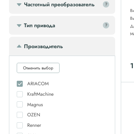
Частотный преобразователь
?
?
В
В
Тип привода
?
?
Д
М
Производитель
1
Отменить выбор
ARIACOM
KraftMachine
Magnus
OZEN
Renner