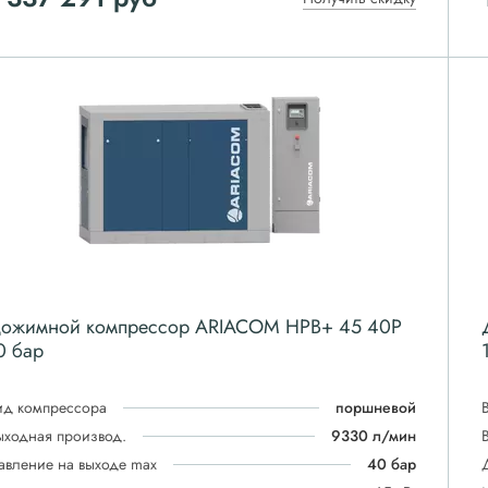
ожимной компрессор ARIACOM HPB+ 45 40P
0 бар
ид компрессора
поршневой
ыходная производ.
9330 л/мин
авление на выходе max
40 бар