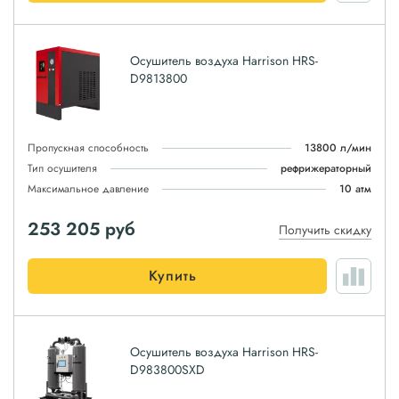
Осушитель воздуха Harrison HRS-
D9813800
Пропускная способность
13800 л/мин
Тип осушителя
рефрижераторный
Максимальное давление
10 атм
253 205
руб
Получить скидку
Купить
Осушитель воздуха Harrison HRS-
D983800SXD