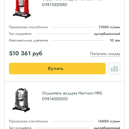
D9811000SRD
Пропускная способность
11000 л/мин
Тип осушителя
адсорбционный
Максимальное давление
10 атм
510 361
руб
Получить скидку
Купить
Осушитель воздуха Harrison HRS-
D9814000SXD
Пропускная способность
14000 л/мин
Тип осушителя
адсорбционный