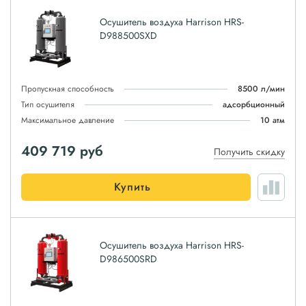
Осушитель воздуха Harrison HRS-
D988500SXD
Пропускная способность
8500 л/мин
Тип осушителя
адсорбционный
Максимальное давление
10 атм
409 719
руб
Получить скидку
Купить
Осушитель воздуха Harrison HRS-
D986500SRD