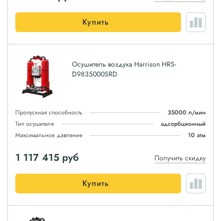
Купить
Осушитель воздуха Harrison HRS-
D9835000SRD
Пропускная способность
35000 л/мин
Тип осушителя
адсорбционный
Максимальное давление
10 атм
1 117 415
руб
Получить скидку
Купить