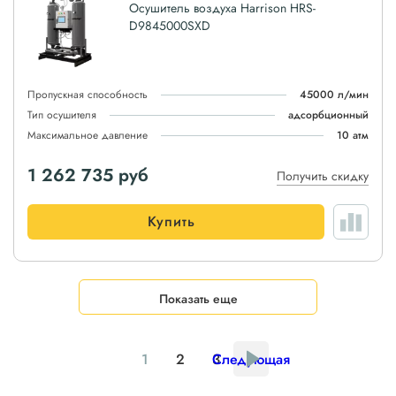
Осушитель воздуха Harrison HRS-
D9845000SXD
Пропускная способность
45000 л/мин
Тип осушителя
адсорбционный
Максимальное давление
10 атм
1 262 735
руб
Получить скидку
Купить
Показать еще
1
2
3
Следующая