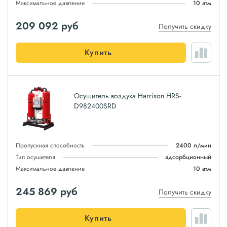
Максимальное давление
10 атм
209 092
руб
Получить скидку
Купить
Осушитель воздуха Harrison HRS-
D982400SRD
Пропускная способность
2400 л/мин
Тип осушителя
адсорбционный
Максимальное давление
10 атм
245 869
руб
Получить скидку
Купить