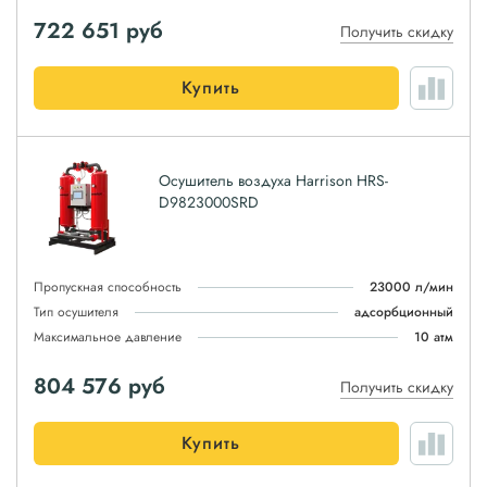
722 651
руб
Получить скидку
Купить
Осушитель воздуха Harrison HRS-
D9823000SRD
Пропускная способность
23000 л/мин
Тип осушителя
адсорбционный
Максимальное давление
10 атм
804 576
руб
Получить скидку
Купить