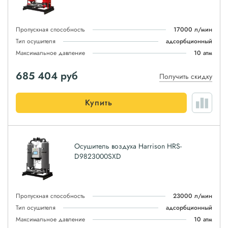
Пропускная способность
17000 л/мин
Тип осушителя
адсорбционный
Максимальное давление
10 атм
685 404
руб
Получить скидку
Купить
Осушитель воздуха Harrison HRS-
D9823000SXD
Пропускная способность
23000 л/мин
Тип осушителя
адсорбционный
Максимальное давление
10 атм