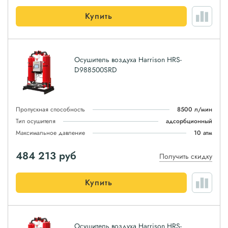
Купить
Осушитель воздуха Harrison HRS-
D988500SRD
Пропускная способность
8500 л/мин
Тип осушителя
адсорбционный
Максимальное давление
10 атм
484 213
руб
Получить скидку
Купить
Осушитель воздуха Harrison HRS-