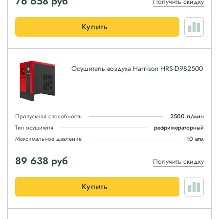
76 658
руб
Получить скидку
Купить
Осушитель воздуха Harrison HRS-D982500
Пропускная способность
2500 л/мин
Тип осушителя
рефрижераторный
Максимальное давление
10 атм
89 638
руб
Получить скидку
Купить