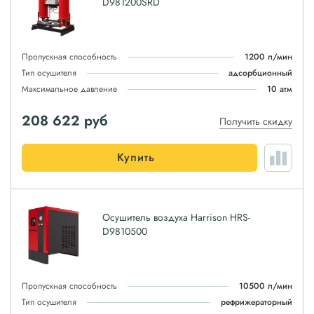
D981200SRD
Пропускная способность
1200 л/мин
Тип осушителя
адсорбционный
Максимальное давление
10 атм
208 622
руб
Получить скидку
Купить
Осушитель воздуха Harrison HRS-
D9810500
Пропускная способность
10500 л/мин
Тип осушителя
рефрижераторный