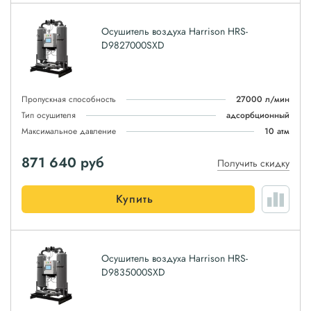
Осушитель воздуха Harrison HRS-
D9827000SXD
Пропускная способность
27000 л/мин
Тип осушителя
адсорбционный
Максимальное давление
10 атм
871 640
руб
Получить скидку
Купить
Осушитель воздуха Harrison HRS-
D9835000SXD