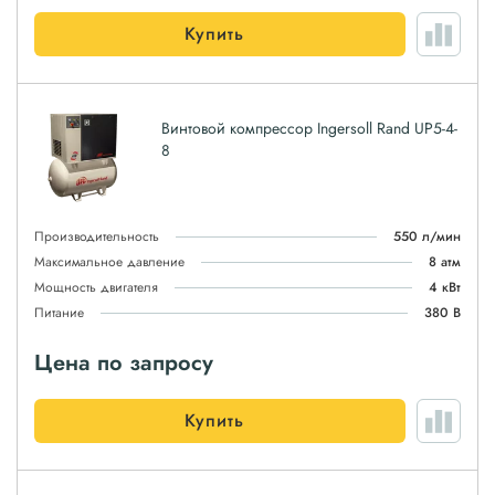
Купить
Винтовой компрессор Ingersoll Rand UP5-4-
8
Производительность
550 л/мин
Максимальное давление
8 атм
Мощность двигателя
4 кВт
Питание
380 В
Цена по запросу
Купить