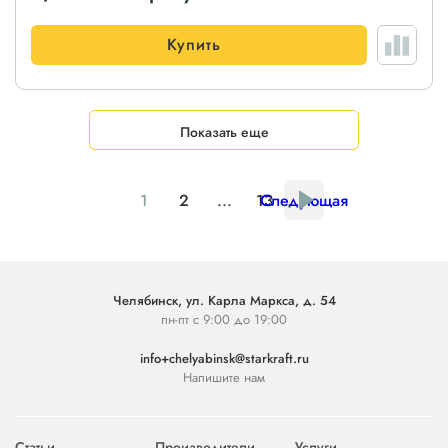
Купить
Показать еще
1
2
...
13
Следующая
Челябинск, ул. Карла Маркса, д. 54
пн-пт с 9:00 до 19:00
info+chelyabinsk@starkraft.ru
Напишите нам
Статьи
Производители
Услуги