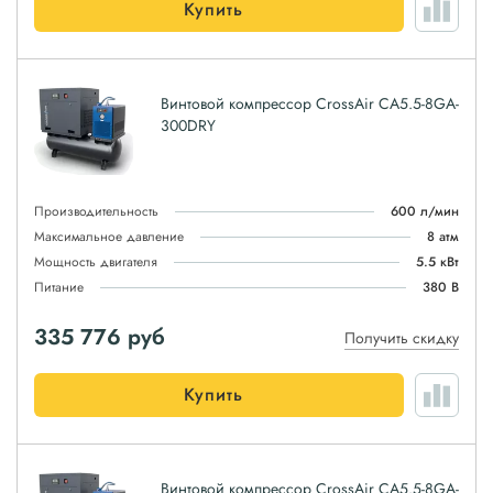
Купить
Винтовой компрессор CrossAir CA5.5-8GA-
300DRY
Производительность
600 л/мин
Максимальное давление
8 атм
Мощность двигателя
5.5 кВт
Питание
380 В
335 776
руб
Получить скидку
Купить
Винтовой компрессор CrossAir CA5.5-8GA-