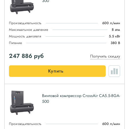
300
Производительность
600 л/мин
Максимальное давление
8 атм
Мощность двигателя
5.5 кВт
Питание
380 В
247 886
руб
Получить скидку
Купить
Винтовой компрессор CrossAir CA5.5-8GA-
500
Производительность
600 л/мин