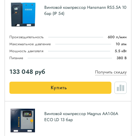
Винтовой компрессор Hansmann RS5.5A 10
бар (IP 54)
Производительность
600 л/мин
Максимальное давление
10 атм
Мощность двигателя
5.5 кВт
Питание
380 В
133 048
руб
Получить скидку
Купить
Винтовой компрессор Magnus АА1-06А
ЕСО LD 13 бар