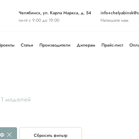
Челябинск, ул. Карла Маркса, д. 54
info+chelyabinsk@st
пн-пт с 9:00 до 19:00
Напишите нам
роекты
Статьи
Производители
Дилерам
Прайс-лист
Опла
11 моделей
ИФ
Сбросить фильтр