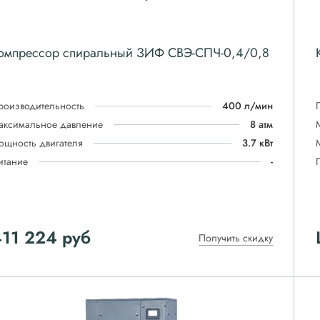
омпрессор спиральный ЗИФ СВЭ-СПЧ-0,4/0,8
роизводительность
400 л/мин
аксимальное давление
8 атм
ощность двигателя
3.7 кВт
итание
-
411 224
руб
Получить скидку