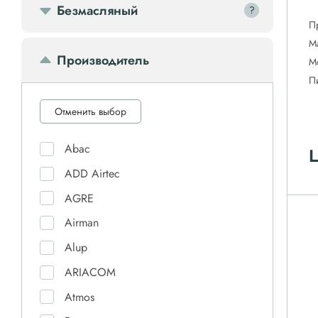
Безмасляный
?
?
П
М
Производитель
М
П
Отменить выбор
Abac
Ц
ADD Airtec
AGRE
Airman
Alup
ARIACOM
Atmos