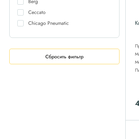
Berg
Ceccato
К
Chicago Pneumatic
Comaro
Comprag
П
М
CrossAir
Сбросить фильтр
М
Dali
П
DAS
Doosan
Ekomak
ET-Compressors
Fiac
Fini