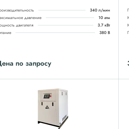
роизводительность
340 л/мин
аксимальное давление
10 атм
ощность двигателя
3.7 кВт
итание
380 В
ена по запросу