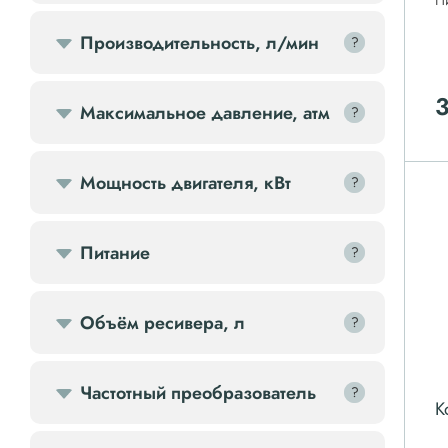
П
Передвижной компрессор
Производительность, л/мин
?
?
Компрессорное оборудование
Максимальное давление, атм
?
?
Компрессоры доп.
Мощность двигателя, кВт
?
?
Осветительные мачты
Питание
?
?
Осушители
Ресиверы
Объём ресивера, л
?
?
Фильтры
Частотный преобразователь
?
?
К