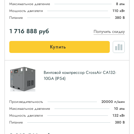
Максимальное давление
8 атм
Мощность двигателя
110 кВт
Питание
380 В
1 716 888
руб
Получить скидку
Купить
Винтовой компрессор CrossAir CA132-
10GA (IP54)
Производительность
20000 л/мин
Максимальное давление
10 атм
Мощность двигателя
132 кВт
Питание
380 В