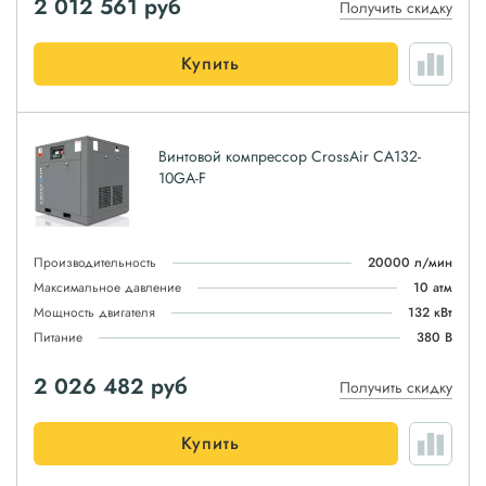
2 012 561
руб
Получить скидку
Купить
Винтовой компрессор CrossAir CA132-
10GA-F
Производительность
20000 л/мин
Максимальное давление
10 атм
Мощность двигателя
132 кВт
Питание
380 В
2 026 482
руб
Получить скидку
Купить