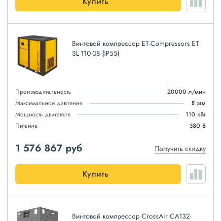
Купить
Винтовой компрессор ET-Compressors ET
SL 110-08 (IP55)
Производительность
20000 л/мин
Максимальное давление
8 атм
Мощность двигателя
110 кВт
Питание
380 В
1 576 867
руб
Получить скидку
Купить
Винтовой компрессор CrossAir CA132-