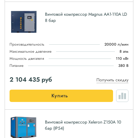
Винтовой компрессор Magnus АА1-110A LD
8 бар
Производительность
20000 л/мин
Максимальное давление
8 атм
Мощность двигателя
110 кВт
Питание
380 В
2 104 435
руб
Получить скидку
Купить
Винтовой компрессор Xeleron Z150A 10
бар (IP54)