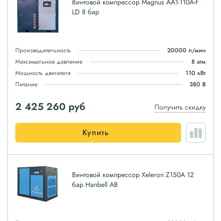
Винтовой компрессор Magnus АА1-110A-F
LD 8 бар
Производительность
20000 л/мин
Максимальное давление
8 атм
Мощность двигателя
110 кВт
Питание
380 В
2 425 260
руб
Получить скидку
Купить
Винтовой компрессор Xeleron Z150A 12
бар Hanbell AB