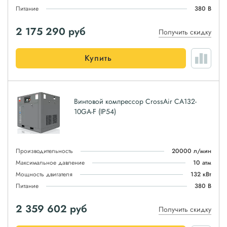
Питание
380 В
2 175 290
руб
Получить скидку
Купить
Винтовой компрессор CrossAir CA132-
10GA-F (IP54)
Производительность
20000 л/мин
Максимальное давление
10 атм
Мощность двигателя
132 кВт
Питание
380 В
2 359 602
руб
Получить скидку