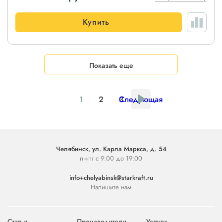
Купить
Показать еще
1
2
3
Следующая
Челябинск, ул. Карла Маркса, д. 54
пн-пт с 9:00 до 19:00
info+chelyabinsk@starkraft.ru
Напишите нам
Статьи
Производители
Услуги