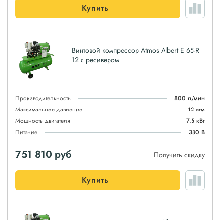
Купить
Винтовой компрессор Atmos Albert E 65-R
12 с ресивером
Производительность
800 л/мин
Максимальное давление
12 атм
Мощность двигателя
7.5 кВт
Питание
380 В
751 810
руб
Получить скидку
Купить