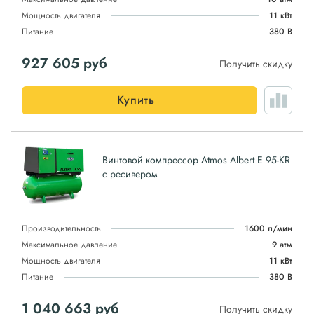
Мощность двигателя
11 кВт
Питание
380 В
927 605
руб
Получить скидку
Купить
Винтовой компрессор Atmos Albert E 95-KR
с ресивером
Производительность
1600 л/мин
Максимальное давление
9 атм
Мощность двигателя
11 кВт
Питание
380 В
1 040 663
руб
Получить скидку