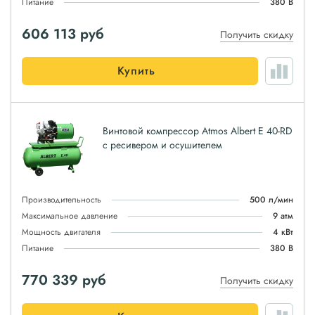
Питание
380 В
606 113
руб
Получить скидку
Купить
Винтовой компрессор Atmos Albert E 40-RD
с ресивером и осушителем
Производительность
500 л/мин
Максимальное давление
9 атм
Мощность двигателя
4 кВт
Питание
380 В
770 339
руб
Получить скидку