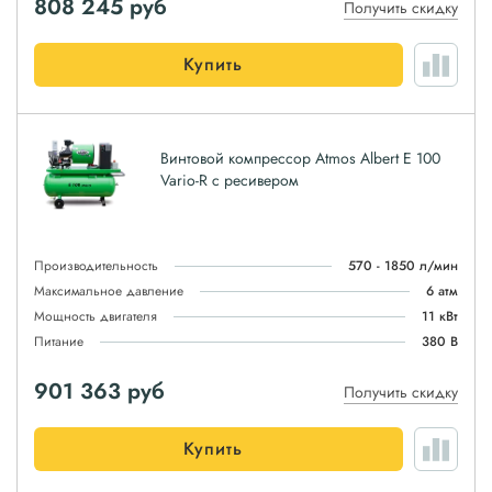
808 245
руб
Получить скидку
Купить
Винтовой компрессор Atmos Albert E 100
Vario-R с ресивером
Производительность
570 - 1850 л/мин
Максимальное давление
6 атм
Мощность двигателя
11 кВт
Питание
380 В
901 363
руб
Получить скидку
Купить