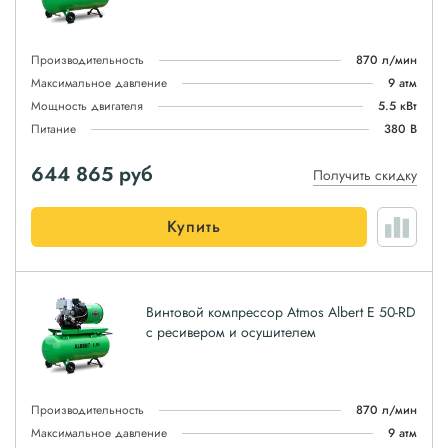
Производительность
870 л/мин
Максимальное давление
9 атм
Мощность двигателя
5.5 кВт
Питание
380 В
644 865
руб
Получить скидку
Купить
Винтовой компрессор Atmos Albert E 50-RD
с ресивером и осушителем
Производительность
870 л/мин
Максимальное давление
9 атм