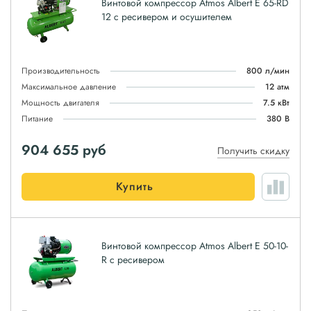
Винтовой компрессор Atmos Albert E 65-RD
12 с ресивером и осушителем
Производительность
800 л/мин
Максимальное давление
12 атм
Мощность двигателя
7.5 кВт
Питание
380 В
904 655
руб
Получить скидку
Купить
Винтовой компрессор Atmos Albert E 50-10-
R с ресивером