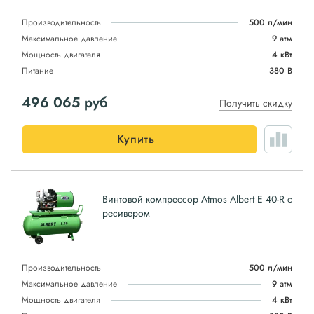
Производительность
500 л/мин
Максимальное давление
9 атм
Мощность двигателя
4 кВт
Питание
380 В
496 065
руб
Получить скидку
Купить
Винтовой компрессор Atmos Albert E 40-R с
ресивером
Производительность
500 л/мин
Максимальное давление
9 атм
Мощность двигателя
4 кВт