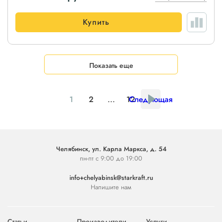
Купить
Показать еще
1
2
...
12
Следующая
Челябинск, ул. Карла Маркса, д. 54
пн-пт с 9:00 до 19:00
info+chelyabinsk@starkraft.ru
Напишите нам
Статьи
Производители
Услуги