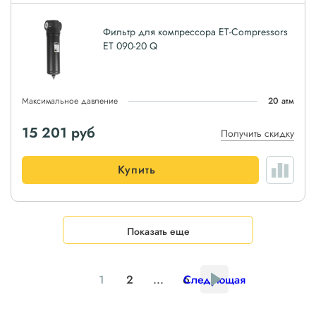
Фильтр для компрессора ET-Compressors
ET 090-20 Q
Максимальное давление
20 атм
15 201
руб
Получить скидку
Купить
Показать еще
1
2
...
6
Следующая