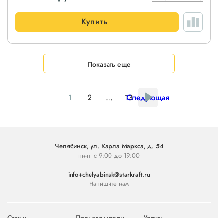
Купить
Показать еще
1
2
...
13
Следующая
Челябинск, ул. Карла Маркса, д. 54
пн-пт с 9:00 до 19:00
info+chelyabinsk@starkraft.ru
Напишите нам
Статьи
Производители
Услуги