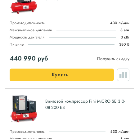
Производительность
430 л/мин
Максимальное давление
8 атм
Мощность двигателя
3 кВт
Питание
380 В
440 990
руб
Получить скидку
Купить
Винтовой компрессор Fini MICRO SE 3.0-
08-200 ES
Производительность
430 л/мин
Максимальное давление
8 атм