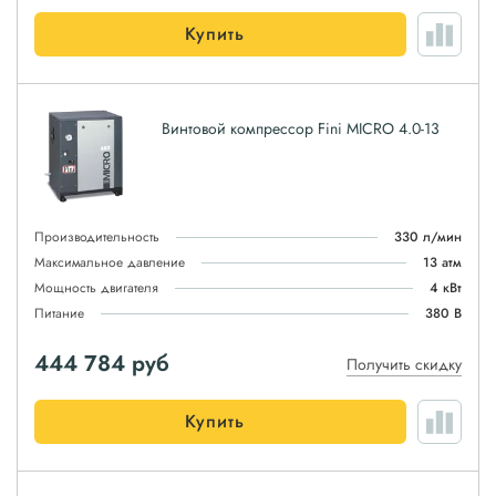
Купить
Винтовой компрессор Fini MICRO 4.0-13
Производительность
330 л/мин
Максимальное давление
13 атм
Мощность двигателя
4 кВт
Питание
380 В
444 784
руб
Получить скидку
Купить