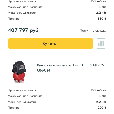
Производительность
292 л/мин
Максимальное давление
8 атм
Мощность двигателя
2.2 кВт
Питание
380 В
407 797
руб
Получить скидку
Купить
Винтовой компрессор Fini CUBE MINI 2.2-
08-90 M
Производительность
292 л/мин
Максимальное давление
8 атм
Мощность двигателя
2.2 кВт
Питание
220 В