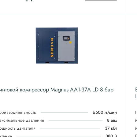
интовой компрессор Magnus АА1-37A LD 8 бар
роизводительность
6500 л/мин
аксимальное давление
8 атм
ощность двигателя
37 кВт
итание
380 В