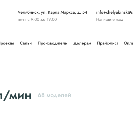
Челябинск, ул. Карла Маркса, д. 54
info+chelyabinsk@st
пн-пт с 9:00 до 19:00
Напишите нам
роекты
Статьи
Производители
Дилерам
Прайс-лист
Опла
л/мин
68 моделей