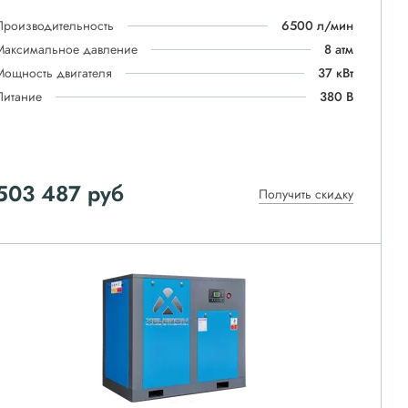
Производительность
6500 л/мин
Максимальное давление
8 атм
Мощность двигателя
37 кВт
Питание
380 В
503 487
руб
Получить скидку