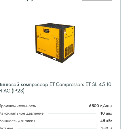
Винтовой компрессор ET-Compressors ET SL 45-10
H AC (IP23)
Производительность
6500 л/мин
Максимальное давление
10 атм
Мощность двигателя
45 кВт
Питание
380 В