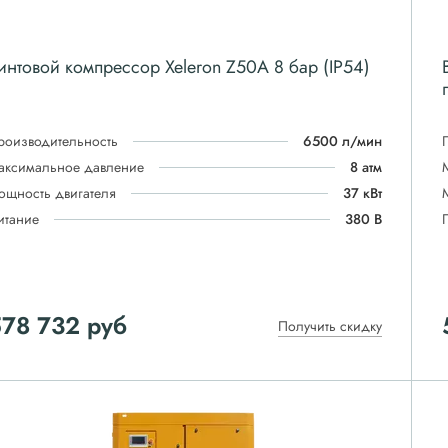
интовой компрессор Xeleron Z50A 8 бар (IP54)
роизводительность
6500 л/мин
аксимальное давление
8 атм
ощность двигателя
37 кВт
итание
380 В
578 732
руб
Получить скидку