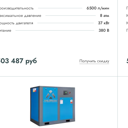
роизводительность
6500 л/мин
аксимальное давление
8 атм
ощность двигателя
37 кВт
итание
380 В
503 487
руб
Получить скидку