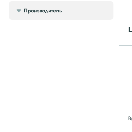
Производитель
Компрессорное оборудование
Ц
Компрессоры доп.
Осветительные мачты
Осушители
Ресиверы
Фильтры
В