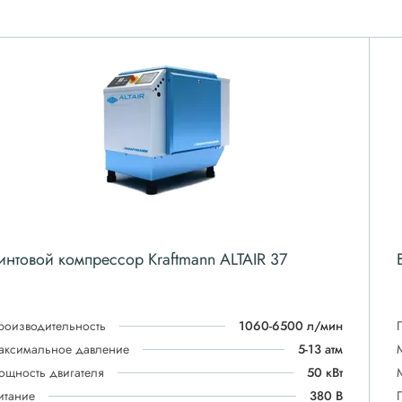
интовой компрессор Kraftmann ALTAIR 37
роизводительность
1060-6500 л/мин
аксимальное давление
5-13 атм
ощность двигателя
50 кВт
итание
380 В