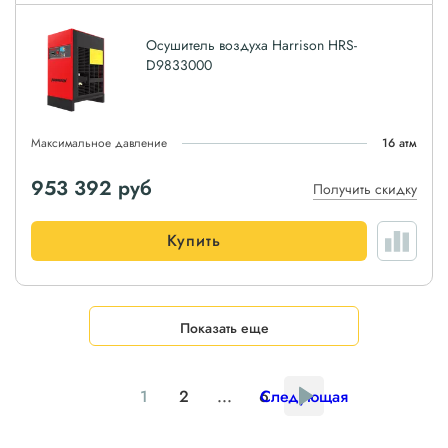
Осушитель воздуха Harrison HRS-
D9833000
Максимальное давление
16 атм
953 392
руб
Получить скидку
Купить
Показать еще
1
2
...
6
Следующая