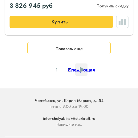
3 826 945
руб
Получить скидку
Купить
Показать еще
1
2
Следующая
Челябинск, ул. Карла Маркса, д. 54
пн-пт с 9:00 до 19:00
info+chelyabinsk@starkraft.ru
Напишите нам