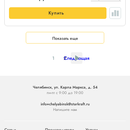
Купить
Показать еще
1
2
Следующая
Челябинск, ул. Карла Маркса, д. 54
пн-пт с 9:00 до 19:00
info+chelyabinsk@starkraft.ru
Напишите нам
Статьи
Производители
Услуги