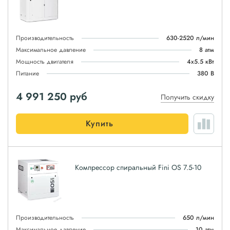
Производительность
630-2520 л/мин
Максимальное давление
8 атм
Мощность двигателя
4x5.5 кВт
Питание
380 В
4 991 250
руб
Получить скидку
Купить
Компрессор спиральный Fini OS 7.5-10
Производительность
650 л/мин
Максимальное давление
10 атм