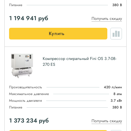
Питание
380 В
1 194 941
руб
Получить скидку
Купить
Компрессор спиральный Fini OS 3.7-08-
270 ES
Производительность
420 л/мин
Максимальное давление
8 атм
Мощность двигателя
3.7 кВт
Питание
380 В
1 373 234
руб
Получить скидку