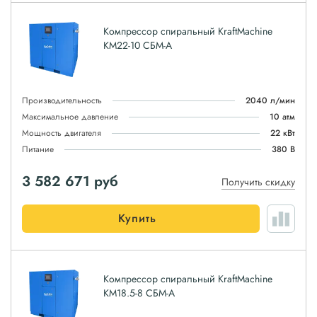
Компрессор спиральный KraftMachine
КМ22-10 СБМ-А
Производительность
2040 л/мин
Максимальное давление
10 атм
Мощность двигателя
22 кВт
Питание
380 В
3 582 671
руб
Получить скидку
Купить
Компрессор спиральный KraftMachine
КМ18.5-8 СБМ-А