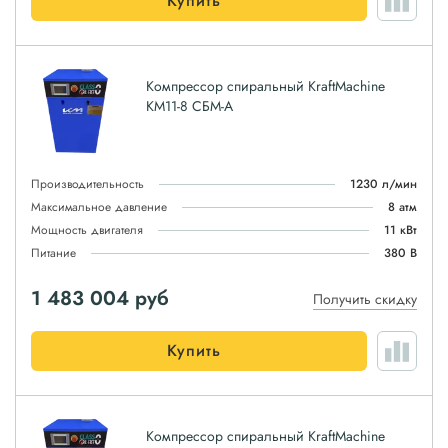
Купить
Компрессор спиральный KraftMachine
КМ11-8 СБМ-А
Производительность
1230 л/мин
Максимальное давление
8 атм
Мощность двигателя
11 кВт
Питание
380 В
1 483 004
руб
Получить скидку
Купить
Компрессор спиральный KraftMachine