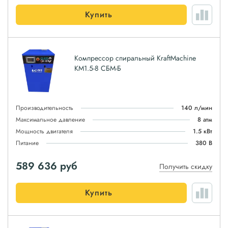
Купить
Компрессор спиральный KraftMachine
КМ1.5-8 СБМ-Б
Производительность
140 л/мин
Максимальное давление
8 атм
Мощность двигателя
1.5 кВт
Питание
380 В
589 636
руб
Получить скидку
Купить