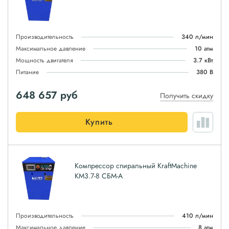
Производительность
340 л/мин
Максимальное давление
10 атм
Мощность двигателя
3.7 кВт
Питание
380 В
648 657
руб
Получить скидку
Купить
Компрессор спиральный KraftMachine
КМ3.7-8 СБМ-А
Производительность
410 л/мин
Максимальное давление
8 атм