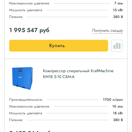
Максимальное давление
7 атм
Мощность двигателя
15 кВт
Питание
380 В
1 995 547
руб
Получить скидку
Купить
Компрессор спиральный KraftMachine
КМ18.5-10 СБМ-А
Производительность
1700 л/мин
Максимальное давление
10 атм
Мощность двигателя
18 кВт
Питание
380 В