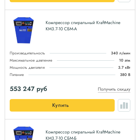
Компрессор спиральный KraftMachine
КМ3.7-10 СБМ-А
Производительность
340 л/мин
Максимальное давление
10 атм
Мощность двигателя
3.7 кВт
Питание
380 В
553 247
руб
Получить скидку
Купить
Компрессор спиральный KraftMachine
КМ3.7-10 СБМ-Б