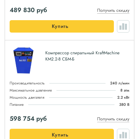
489 830
руб
Получить скидку
Купить
Компрессор спиральный KraftMachine
КМ2.2-8 СБМ-Б
Производительность
240 л/мин
Максимальное давление
8 атм
Мощность двигателя
2.2 кВт
Питание
380 В
598 754
руб
Получить скидку
Купить