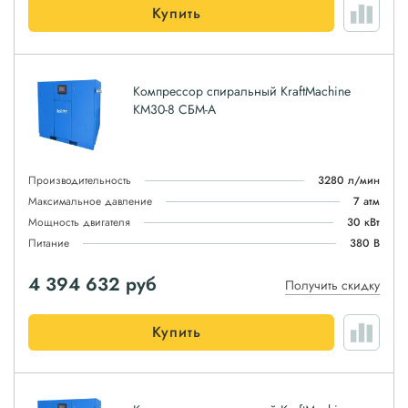
Купить
Компрессор спиральный KraftMachine
КМ30-8 СБМ-А
Производительность
3280 л/мин
Максимальное давление
7 атм
Мощность двигателя
30 кВт
Питание
380 В
4 394 632
руб
Получить скидку
Купить