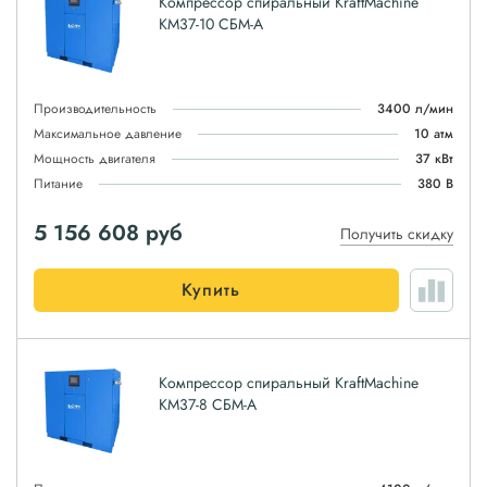
Компрессор спиральный KraftMachine
КМ37-10 СБМ-А
Производительность
3400 л/мин
Максимальное давление
10 атм
Мощность двигателя
37 кВт
Питание
380 В
5 156 608
руб
Получить скидку
Купить
Компрессор спиральный KraftMachine
КМ37-8 СБМ-А