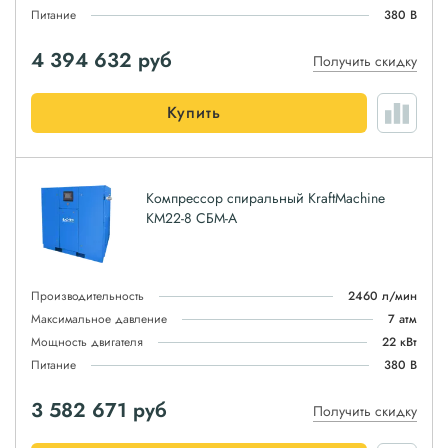
Питание
380 В
4 394 632
руб
Получить скидку
Купить
Компрессор спиральный KraftMachine
КМ22-8 СБМ-А
Производительность
2460 л/мин
Максимальное давление
7 атм
Мощность двигателя
22 кВт
Питание
380 В
3 582 671
руб
Получить скидку