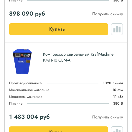
Питание
380 В
898 090
руб
Получить скидку
Купить
Компрессор спиральный KraftMachine
КМ11-10 СБМ-А
Производительность
1020 л/мин
Максимальное давление
10 атм
Мощность двигателя
11 кВт
Питание
380 В
1 483 004
руб
Получить скидку