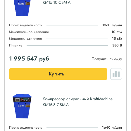
КМ15-10 СБМ-А
Производительность
1360 л/мин
Максимальное давление
10 атм
Мощность двигателя
15 кВт
Питание
380 В
1 995 547
руб
Получить скидку
Купить
Компрессор спиральный KraftMachine
КМ15-8 СБМ-А
Производительность
1640 л/мин