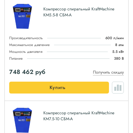
Компрессор спиральный KraftMachine
КМ5.5-8 СБМ-А
Производительность
600 л/мин
Максимальное давление
8 атм
Мощность двигателя
5.5 кВт
Питание
380 В
748 462
руб
Получить скидку
Купить
Компрессор спиральный KraftMachine
КМ7.5-10 СБМ-А