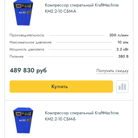
Компрессор спиральный KraftMachine
КМ2.2-10 СБМ-А
Производительность
200 л/мин
Максимальное давление
10 атм
Мощность двигателя
2.2 кВт
Питание
380 В
489 830
руб
Получить скидку
Купить
Компрессор спиральный KraftMachine
КМ2.2-10 СБМ-Б