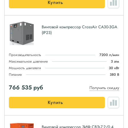
Купить
Винтовой компрессор CrossAir CA30-3GA
(IP23)
Производительность
7200 л/мин
Максимальное давление
3 атм
Мощность двигателя
30 кВт
Питание
380 В
766 535
руб
Получить скидку
Купить
Винтовой компрессор ЗИФ СВЭ-7,2/0,4