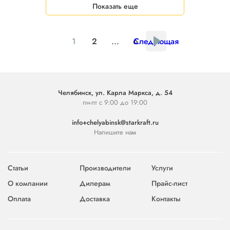
Показать еще
1
2
...
6
Следующая
Челябинск, ул. Карла Маркса, д. 54
пн-пт с 9:00 до 19:00
info+chelyabinsk@starkraft.ru
Напишите нам
Статьи
Производители
Услуги
О компании
Дилерам
Прайс-лист
Оплата
Доставка
Контакты