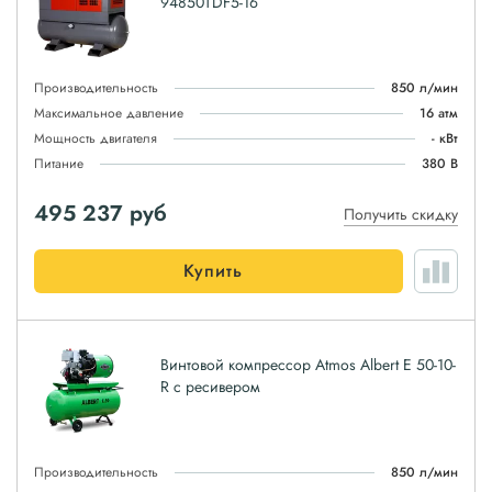
94850TDF5-16
Производительность
850 л/мин
Максимальное давление
16 атм
Мощность двигателя
- кВт
Питание
380 В
495 237
руб
Получить скидку
Купить
Винтовой компрессор Atmos Albert E 50-10-
R с ресивером
Производительность
850 л/мин