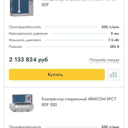
8DF
Производительность
850 л/мин
Максимальное давление
8 атм
Мощность двигателя
7.5 кВт
Питание
380 В
2 133 824
руб
Получить скидку
Купить
Компрессор спиральный ARIACOM SPC7
8DF 500
Производительность
850 л/мин