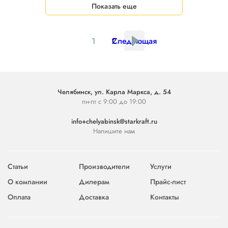
Показать еще
1
2
Следующая
Челябинск, ул. Карла Маркса, д. 54
пн-пт с 9:00 до 19:00
info+chelyabinsk@starkraft.ru
Напишите нам
Статьи
Производители
Услуги
О компании
Дилерам
Прайс-лист
Оплата
Доставка
Контакты