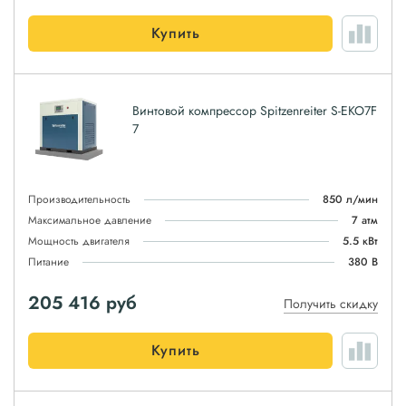
Купить
Винтовой компрессор Spitzenreiter S-EKO7F
7
Производительность
850 л/мин
Максимальное давление
7 атм
Мощность двигателя
5.5 кВт
Питание
380 В
205 416
руб
Получить скидку
Купить