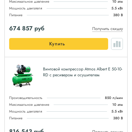
Максимальное давление
10 атм
Мощность двигателя
5.5 кВт
Питание
380 В
674 857
руб
Получить скидку
Купить
Винтовой компрессор Atmos Albert E 50-10-
RD с ресивером и осушителем
Производительность
850 л/мин
Максимальное давление
10 атм
Мощность двигателя
5.5 кВт
Питание
380 В
816 543
руб
Получить скидку