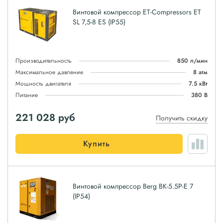
Винтовой компрессор ET-Compressors ET
SL 7,5-8 ES (IP55)
Производительность
850 л/мин
Максимальное давление
8 атм
Мощность двигателя
7.5 кВт
Питание
380 В
221 028
руб
Получить скидку
Купить
Винтовой компрессор Berg ВК-5.5Р-E 7
(IP54)