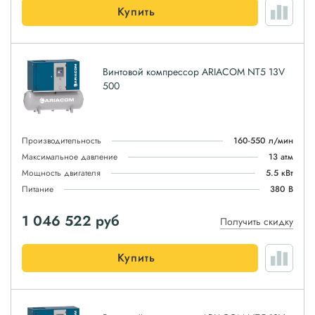
Купить
Винтовой компрессор ARIACOM NT5 13V
500
Производительность
160-550 л/мин
Максимальное давление
13 атм
Мощность двигателя
5.5 кВт
Питание
380 В
1 046 522
руб
Получить скидку
Купить