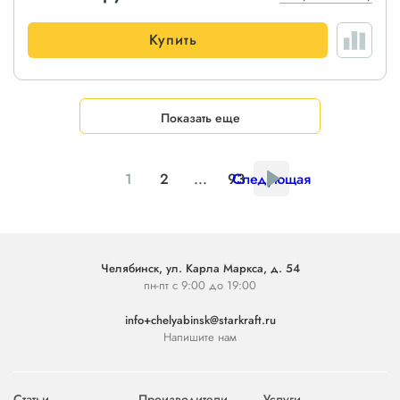
Купить
Показать еще
1
2
...
93
Следующая
Челябинск, ул. Карла Маркса, д. 54
пн-пт с 9:00 до 19:00
info+chelyabinsk@starkraft.ru
Напишите нам
Статьи
Производители
Услуги