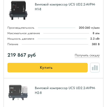
Винтовой компрессор UCS UD2.2-AVPM-
H1-8
Производительность
200-260 л/мин
Максимальное давление
8 атм
Мощность двигателя
2.2 кВт
Питание
380 В
219 867
руб
Получить скидку
Купить
Винтовой компрессор UCS UD2.2-AVPM-
H2-8