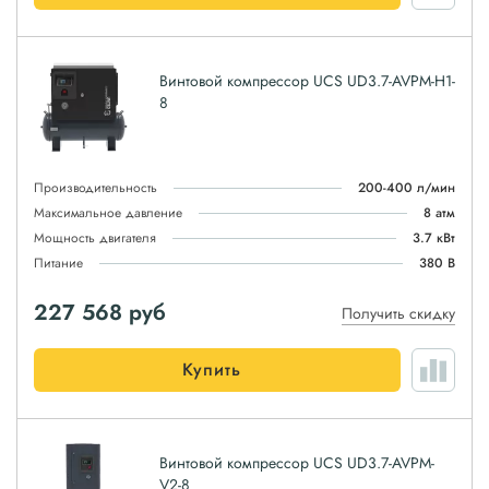
Винтовой компрессор UCS UD3.7-AVPM-H1-
8
Производительность
200-400 л/мин
Максимальное давление
8 атм
Мощность двигателя
3.7 кВт
Питание
380 В
227 568
руб
Получить скидку
Купить
Винтовой компрессор UCS UD3.7-AVPM-
V2-8