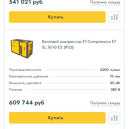
541 021
руб
Получить скидку
Купить
Винтовой компрессор ET-Compressors ET
SL 30-10 ES (IP55)
Производительность
4200 л/мин
Максимальное давление
10 атм
Мощность двигателя
30 кВт
Питание
380 В
609 744
руб
Получить скидку
Купить