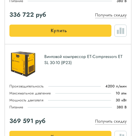
Питание
380 В
336 722
руб
Получить скидку
Купить
Винтовой компрессор ET-Compressors ET
SL 30-10 (IP23)
Производительность
4200 л/мин
Максимальное давление
10 атм
Мощность двигателя
30 кВт
Питание
380 В
369 591
руб
Получить скидку