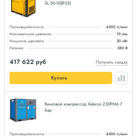
SL 30-10(IP55)
Производительность
4200 л/мин
Максимальное давление
10 атм
Мощность двигателя
30 кВт
Питание
380 В
417 622
руб
Получить скидку
Купить
Винтовой компрессор Xeleron Z30PMA 7
бар
Производительность
4200 л/мин