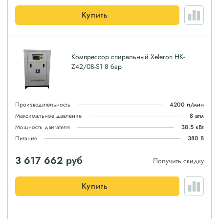
Купить
Компрессор спиральный Xeleron HK-
Z42/08-S1 8 бар
Производительность
4200 л/мин
Максимальное давление
8 атм
Мощность двигателя
38.5 кВт
Питание
380 В
3 617 662
руб
Получить скидку
Купить