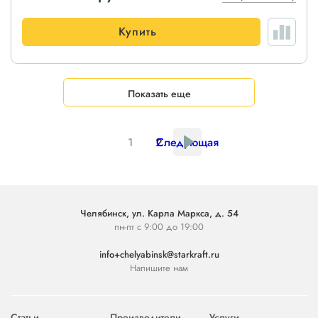
Купить
Показать еще
1
2
Следующая
Челябинск, ул. Карла Маркса, д. 54
пн-пт с 9:00 до 19:00
info+chelyabinsk@starkraft.ru
Напишите нам
Статьи
Производители
Услуги