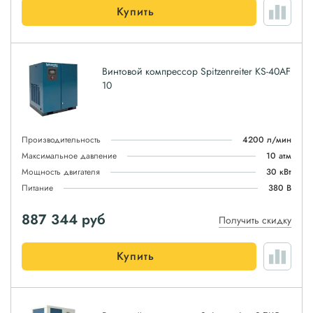
Купить
Винтовой компрессор Spitzenreiter KS-40AF
10
Производительность
4200 л/мин
Максимальное давление
10 атм
Мощность двигателя
30 кВт
Питание
380 В
887 344
руб
Получить скидку
Купить