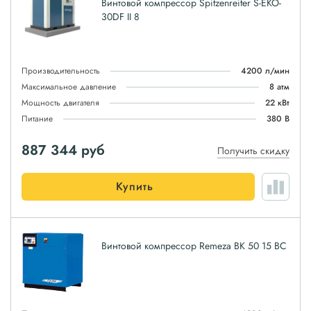
Винтовой компрессор Spitzenreiter S-EKO-
30DF II 8
Производительность
4200 л/мин
Максимальное давление
8 атм
Мощность двигателя
22 кВт
Питание
380 В
887 344
руб
Получить скидку
Купить
Винтовой компрессор Remeza ВК 50 15 ВС