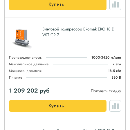
Купить
Винтовой компрессор Ekomak EKO 18 D
VST CR 7
Производительность
1000-3420 л/мин
Максимальное давление
7 атм
Мощность двигателя
18.5 кВт
Питание
380 В
1 209 202
руб
Получить скидку
Купить