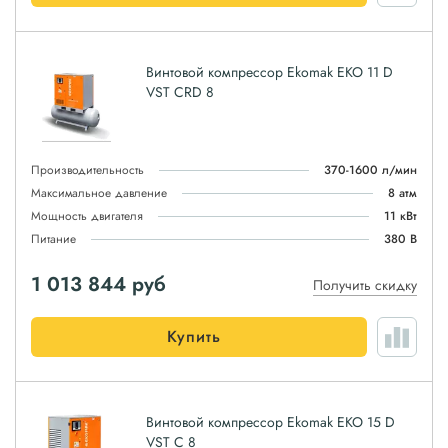
Винтовой компрессор Ekomak EKO 11 D
VST CRD 8
Производительность
370-1600 л/мин
Максимальное давление
8 атм
Мощность двигателя
11 кВт
Питание
380 В
1 013 844
руб
Получить скидку
Купить
Винтовой компрессор Ekomak EKO 15 D
VST C 8