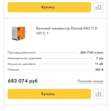
Купить
Винтовой компрессор Ekomak EKO 11 D
VST C 7
Производительность
280-1740 л/мин
Максимальное давление
7 атм
Мощность двигателя
11 кВт
Питание
380 В
683 074
руб
Получить скидку
Купить