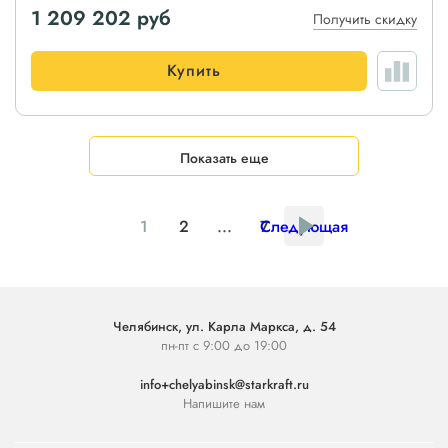
1 209 202
руб
Получить скидку
Купить
Показать еще
1
2
...
7
Следующая
Челябинск, ул. Карла Маркса, д. 54
пн-пт с 9:00 до 19:00
info+chelyabinsk@starkraft.ru
Напишите нам