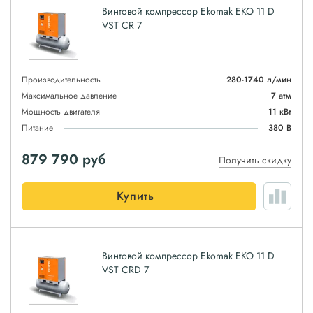
Винтовой компрессор Ekomak EKO 11 D
VST CR 7
Производительность
280-1740 л/мин
Максимальное давление
7 атм
Мощность двигателя
11 кВт
Питание
380 В
879 790
руб
Получить скидку
Купить
Винтовой компрессор Ekomak EKO 11 D
VST CRD 7