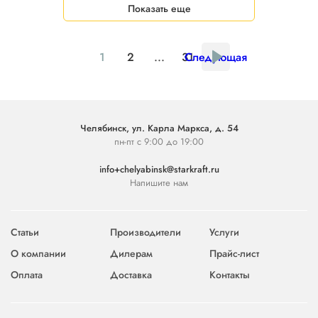
Показать еще
1
2
...
31
Следующая
Челябинск, ул. Карла Маркса, д. 54
пн-пт с 9:00 до 19:00
info+chelyabinsk@starkraft.ru
Напишите нам
Статьи
Производители
Услуги
О компании
Дилерам
Прайс-лист
Оплата
Доставка
Контакты