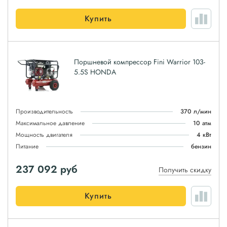
Купить
Поршневой компрессор Fini Warrior 103-
5.5S HONDA
Производительность
370 л/мин
Максимальное давление
10 атм
Мощность двигателя
4 кВт
Питание
бензин
237 092
руб
Получить скидку
Купить