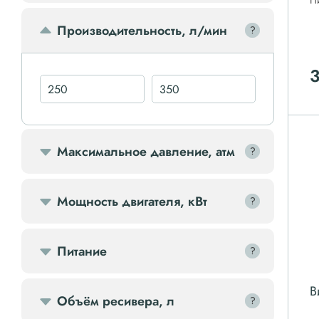
П
Передвижной компрессор
Производительность, л/мин
?
?
Компрессорное оборудование
Компрессоры доп.
Осветительные мачты
Максимальное давление, атм
?
?
Осушители
Мощность двигателя, кВт
?
?
Ресиверы
Питание
?
?
Фильтры
В
Объём ресивера, л
?
?