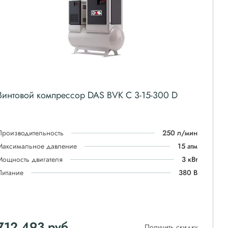
Винтовой компрессор DAS BVK C 3-15-300 D
Производительность
250 л/мин
Максимальное давление
15 атм
Мощность двигателя
3 кВт
Питание
380 В
712 493
руб
Получить скидку