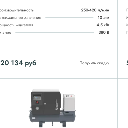
роизводительность
250-420 л/мин
аксимальное давление
10 атм
ощность двигателя
4.5 кВт
итание
380 В
320 134
руб
Получить скидку