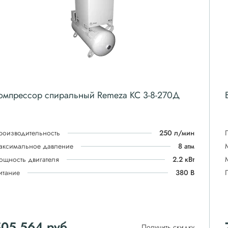
омпрессор спиральный Remeza КС 3-8-270Д
роизводительность
250 л/мин
аксимальное давление
8 атм
ощность двигателя
2.2 кВт
итание
380 В
505 564
руб
Получить скидку