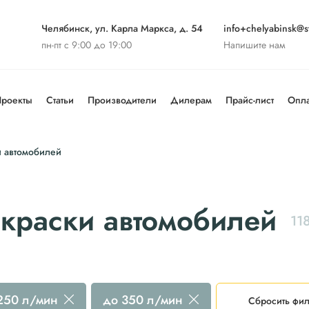
Челябинск, ул. Карла Маркса, д. 54
info+chelyabinsk@st
пн-пт с 9:00 до 19:00
Напишите нам
роекты
Статьи
Производители
Дилерам
Прайс-лист
Опла
 автомобилей
краски автомобилей
11
 250 л/мин
до 350 л/мин
Сбросить фил