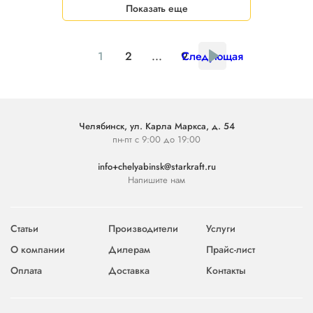
Показать еще
1
2
...
9
Следующая
Челябинск, ул. Карла Маркса, д. 54
пн-пт с 9:00 до 19:00
info+chelyabinsk@starkraft.ru
Напишите нам
Статьи
Производители
Услуги
О компании
Дилерам
Прайс-лист
Оплата
Доставка
Контакты