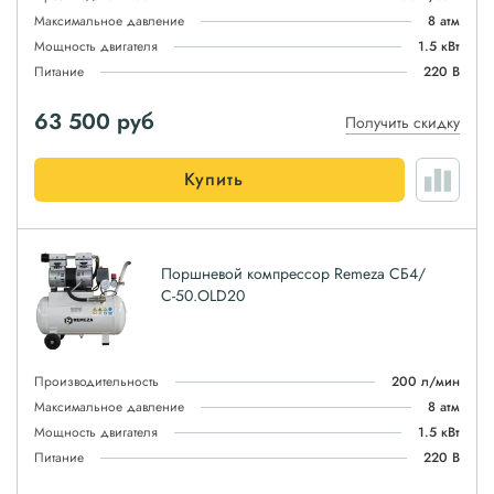
Максимальное давление
8 атм
Мощность двигателя
1.5 кВт
Питание
220 В
63 500
руб
Получить скидку
Купить
Поршневой компрессор Remeza СБ4/
С-50.OLD20
Производительность
200 л/мин
Максимальное давление
8 атм
Мощность двигателя
1.5 кВт
Питание
220 В