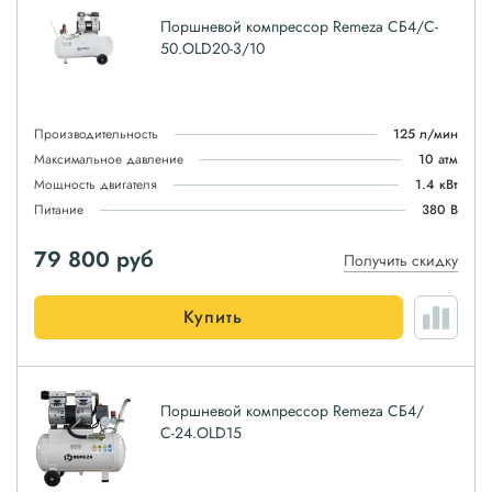
Поршневой компрессор Remeza СБ4/C-
50.OLD20-3/10
Производительность
125 л/мин
Максимальное давление
10 атм
Мощность двигателя
1.4 кВт
Питание
380 В
79 800
руб
Получить скидку
Купить
Поршневой компрессор Remeza СБ4/
С-24.OLD15