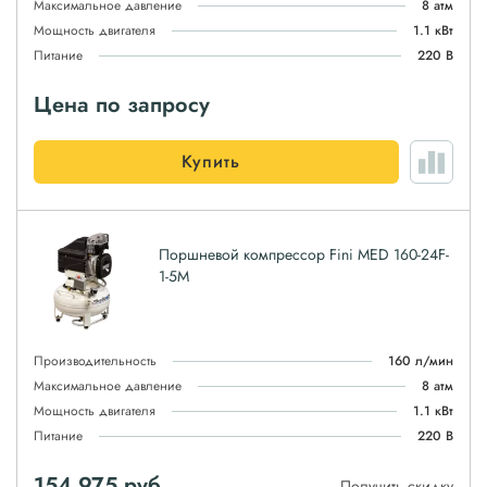
Максимальное давление
8 атм
Мощность двигателя
1.1 кВт
Питание
220 В
Цена по запросу
Купить
Поршневой компрессор Fini MED 160-24F-
1-5M
Производительность
160 л/мин
Максимальное давление
8 атм
Мощность двигателя
1.1 кВт
Питание
220 В
154 975
руб
Получить скидку