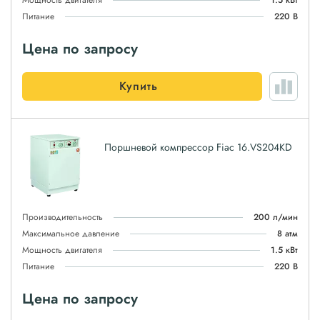
Мощность двигателя
1.5 кВт
Питание
220 В
Цена по запросу
Купить
Поршневой компрессор Fiac 16.VS204KD
Производительность
200 л/мин
Максимальное давление
8 атм
Мощность двигателя
1.5 кВт
Питание
220 В
Цена по запросу