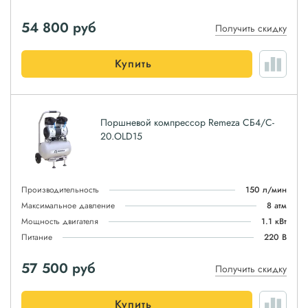
54 800
руб
Получить скидку
Купить
Поршневой компрессор Remeza СБ4/C-
20.OLD15
Производительность
150 л/мин
Максимальное давление
8 атм
Мощность двигателя
1.1 кВт
Питание
220 В
57 500
руб
Получить скидку
Купить