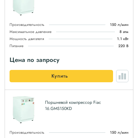
Производительность
150 л/мин
Максимальное давление
8 атм
Мощность двигателя
1.1 кВт
Питание
220 В
Цена по запросу
Купить
Поршневой компрессор Fiac
16.GMS150KD
Производительность
150 л/мин