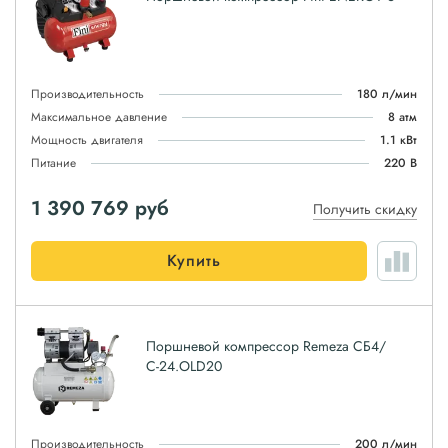
Производительность
180 л/мин
Максимальное давление
8 атм
Мощность двигателя
1.1 кВт
Питание
220 В
1 390 769
руб
Получить скидку
Купить
Поршневой компрессор Remeza СБ4/
С-24.OLD20
Производительность
200 л/мин