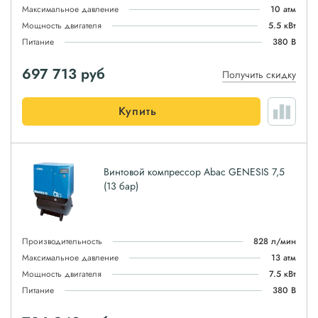
Максимальное давление
10 атм
Мощность двигателя
5.5 кВт
Питание
380 В
697 713
руб
Получить скидку
Купить
Винтовой компрессор Abac GENESIS 7,5
(13 бар)
Производительность
828 л/мин
Максимальное давление
13 атм
Мощность двигателя
7.5 кВт
Питание
380 В