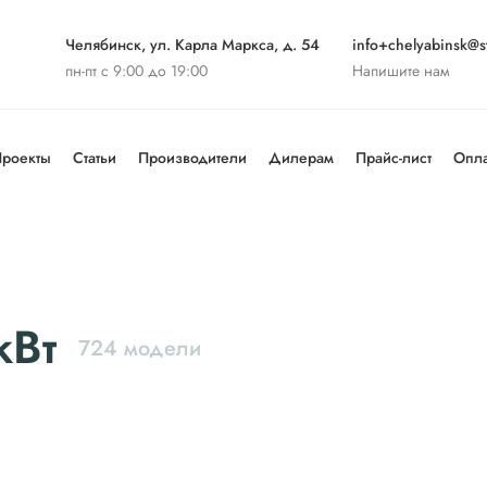
Челябинск, ул. Карла Маркса, д. 54
info+chelyabinsk@st
пн-пт с 9:00 до 19:00
Напишите нам
роекты
Статьи
Производители
Дилерам
Прайс-лист
Опла
кВт
724 модели