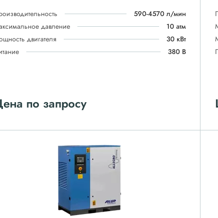
роизводительность
590-4570 л/мин
аксимальное давление
10 атм
ощность двигателя
30 кВт
итание
380 В
ена по запросу