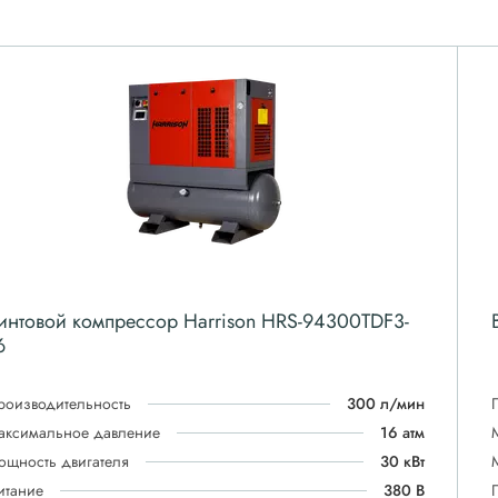
интовой компрессор Harrison HRS-94300TDF3-
6
роизводительность
300 л/мин
аксимальное давление
16 атм
ощность двигателя
30 кВт
итание
380 В