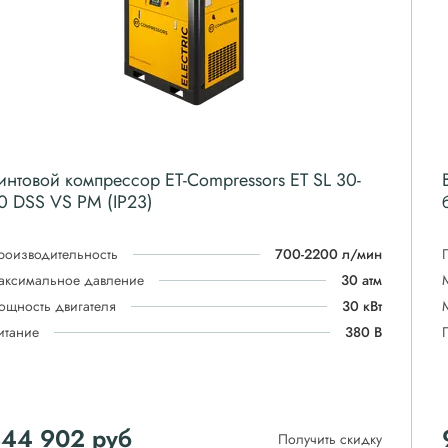
интовой компрессор ET-Compressors ET SL 30-
0 DSS VS PM (IP23)
роизводительность
700-2200 л/мин
аксимальное давление
30 атм
ощность двигателя
30 кВт
итание
380 В
844 902
руб
Получить скидку