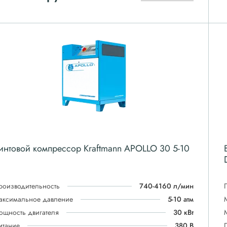
интовой компрессор Kraftmann APOLLO 30 5-10
роизводительность
740-4160 л/мин
аксимальное давление
5-10 атм
ощность двигателя
30 кВт
итание
380 В