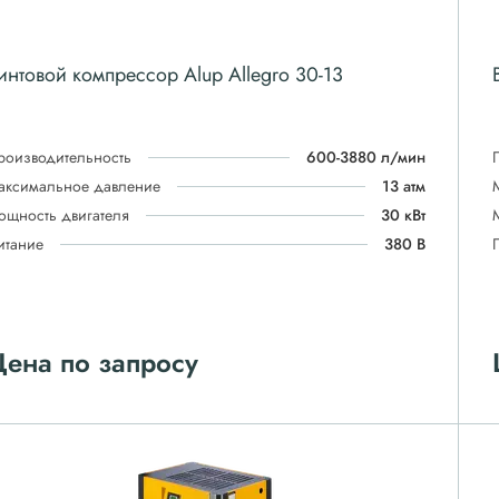
интовой компрессор Alup Allegro 30-13
роизводительность
600-3880 л/мин
аксимальное давление
13 атм
ощность двигателя
30 кВт
итание
380 В
ена по запросу