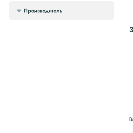
Производитель
Компрессорное оборудование
Компрессоры доп.
Осветительные мачты
Осушители
Ресиверы
Фильтры
В