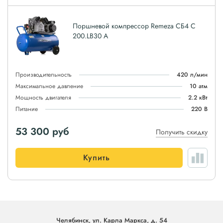
Поршневой компрессор Remeza СБ4 С
200.LB30 А
Производительность
420 л/мин
Максимальное давление
10 атм
Мощность двигателя
2.2 кВт
Питание
220 В
53 300
руб
Получить скидку
Купить
Челябинск, ул. Карла Маркса, д. 54