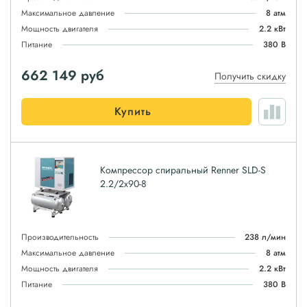
Максимальное давление
8 атм
Мощность двигателя
2.2 кВт
Питание
380 В
662 149
руб
Получить скидку
Купить
Компрессор спиральный Renner SLD-S
2.2/2x90-8
Производительность
238 л/мин
Максимальное давление
8 атм
Мощность двигателя
2.2 кВт
Питание
380 В