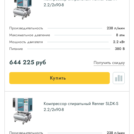
2.2/2x90-8
Производительность
238 л/мин
Максимальное давление
8 атм
Мощность двигателя
2.2 кВт
Питание
380 В
644 225
руб
Получить скидку
Купить
Компрессор спиральный Renner SLDK-S
2.2/2x90-8
Производительность
238 л/мин