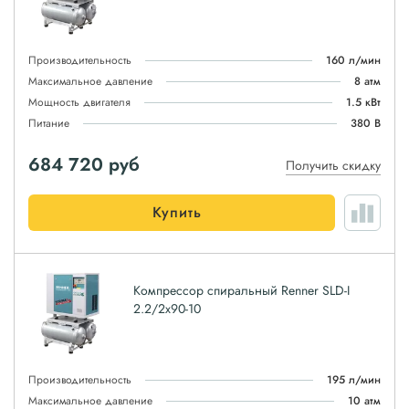
Производительность
160 л/мин
Максимальное давление
8 атм
Мощность двигателя
1.5 кВт
Питание
380 В
684 720
руб
Получить скидку
Купить
Компрессор спиральный Renner SLD-I
2.2/2x90-10
Производительность
195 л/мин
Максимальное давление
10 атм