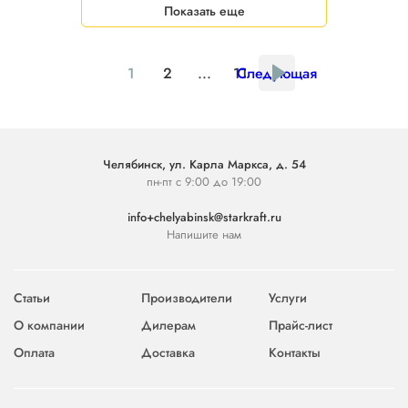
Показать еще
1
2
...
11
Следующая
Челябинск, ул. Карла Маркса, д. 54
пн-пт с 9:00 до 19:00
info+chelyabinsk@starkraft.ru
Напишите нам
Статьи
Производители
Услуги
О компании
Дилерам
Прайс-лист
Оплата
Доставка
Контакты