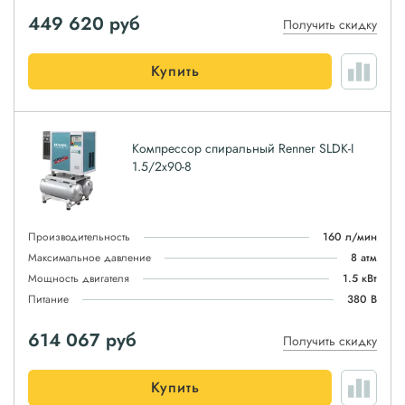
449 620
руб
Получить скидку
Купить
Компрессор спиральный Renner SLDK-I
1.5/2x90-8
Производительность
160 л/мин
Максимальное давление
8 атм
Мощность двигателя
1.5 кВт
Питание
380 В
614 067
руб
Получить скидку
Купить