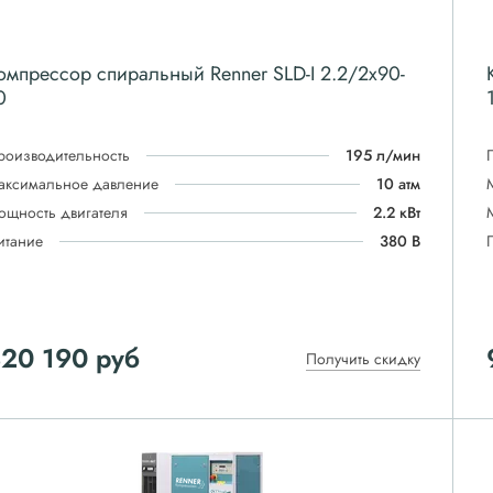
омпрессор спиральный Renner SLD-I 2.2/2x90-
0
роизводительность
195 л/мин
аксимальное давление
10 атм
ощность двигателя
2.2 кВт
итание
380 В
820 190
руб
Получить скидку