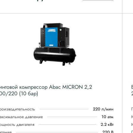
интовой компрессор Abac MICRON 2,2
00/220 (10 бар)
роизводительность
220 л/мин
аксимальное давление
10 атм
ощность двигателя
2.2 кВт
итание
220 В