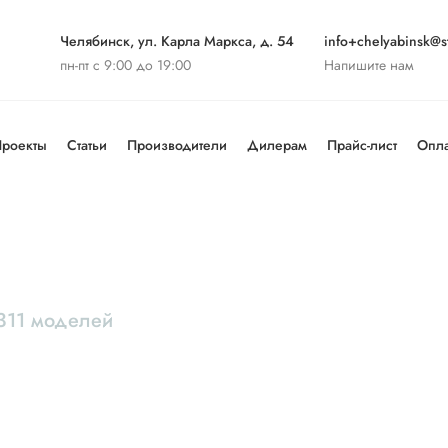
Челябинск, ул. Карла Маркса, д. 54
info+chelyabinsk@st
пн-пт с 9:00 до 19:00
Напишите нам
роекты
Статьи
Производители
Дилерам
Прайс-лист
Опла
311 моделей