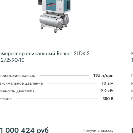
омпрессор спиральный Renner SLDK-S
.2/2x90-10
роизводительность
195 л/мин
аксимальное давление
10 атм
ощность двигателя
2.2 кВт
итание
380 В
1 000 424
руб
Получить скидку