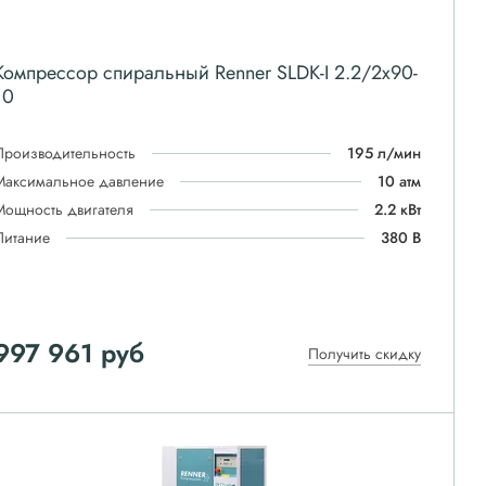
Компрессор спиральный Renner SLDK-I 2.2/2x90-
10
Производительность
195 л/мин
Максимальное давление
10 атм
Мощность двигателя
2.2 кВт
Питание
380 В
997 961
руб
Получить скидку