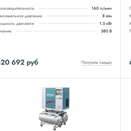
роизводительность
160 л/мин
аксимальное давление
8 атм
ощность двигателя
1.5 кВт
итание
380 В
620 692
руб
Получить скидку