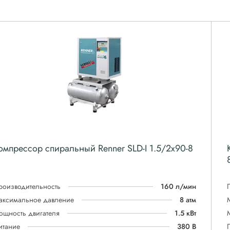
омпрессор спиральный Renner SLD-I 1.5/2x90-8
роизводительность
160 л/мин
аксимальное давление
8 атм
ощность двигателя
1.5 кВт
итание
380 В