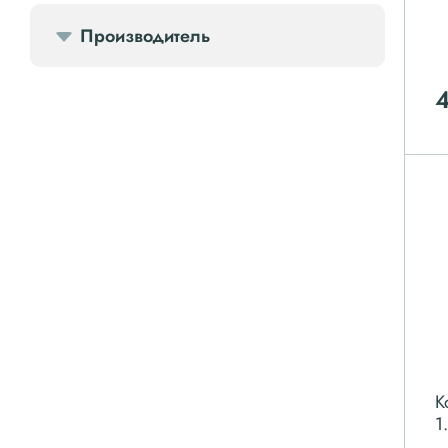
Производитель
Компрессорное оборудование
Компрессоры доп.
Осветительные мачты
Осушители
Ресиверы
Фильтры
К
1