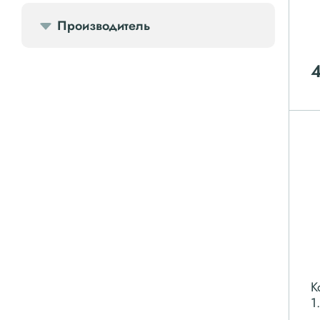
Производитель
Компрессорное оборудование
Компрессоры доп.
Осветительные мачты
Осушители
Ресиверы
Фильтры
К
1