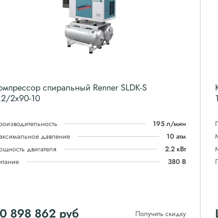
омпрессор спиральный Renner SLDK-S
.2/2x90-10
роизводительность
195 л/мин
аксимальное давление
10 атм
ощность двигателя
2.2 кВт
итание
380 В
0 898 862
руб
Получить скидку