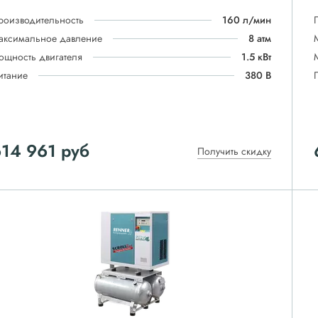
роизводительность
160 л/мин
аксимальное давление
8 атм
ощность двигателя
1.5 кВт
итание
380 В
614 961
руб
Получить скидку