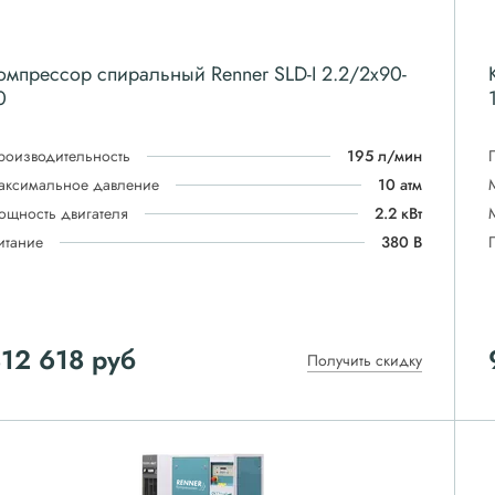
омпрессор спиральный Renner SLD-I 2.2/2x90-
0
роизводительность
195 л/мин
аксимальное давление
10 атм
ощность двигателя
2.2 кВт
итание
380 В
12 618
руб
Получить скидку