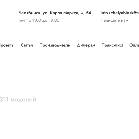
Челябинск, ул. Карла Маркса, д. 54
info+chelyabinsk@st
пн-пт с 9:00 до 19:00
Напишите нам
роекты
Статьи
Производители
Дилерам
Прайс-лист
Опла
311 моделей