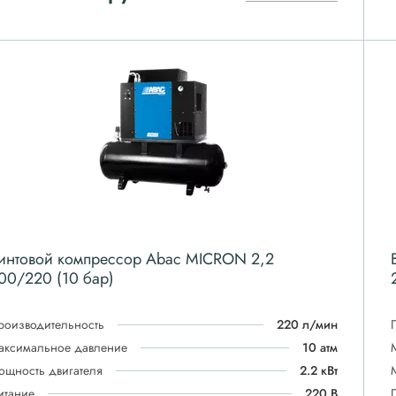
интовой компрессор Abac MICRON 2,2
00/220 (10 бар)
роизводительность
220 л/мин
аксимальное давление
10 атм
ощность двигателя
2.2 кВт
итание
220 В