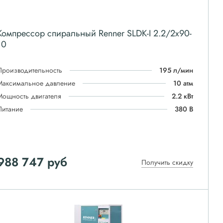
Компрессор спиральный Renner SLDK-I 2.2/2x90-
10
Производительность
195 л/мин
Максимальное давление
10 атм
Мощность двигателя
2.2 кВт
Питание
380 В
988 747
руб
Получить скидку