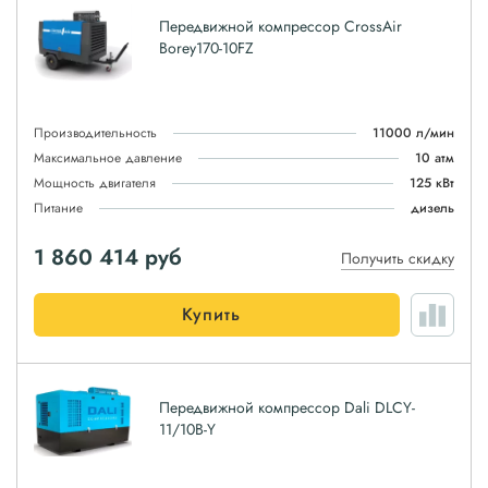
Передвижной компрессор CrossAir
Borey170-10FZ
Производительность
11000 л/мин
Максимальное давление
10 атм
Мощность двигателя
125 кВт
Питание
дизель
1 860 414
руб
Получить скидку
Купить
Передвижной компрессор Dali DLCY-
11/10B-Y