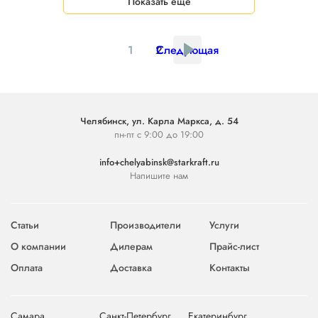
Показать еще
1
2
Следующая
Челябинск, ул. Карла Маркса, д. 54
пн-пт с 9:00 до 19:00
info+chelyabinsk@starkraft.ru
Напишите нам
Статьи
Производители
Услуги
О компании
Дилерам
Прайс-лист
Оплата
Доставка
Контакты
Самара
Санкт-Петербург
Екатеринбург