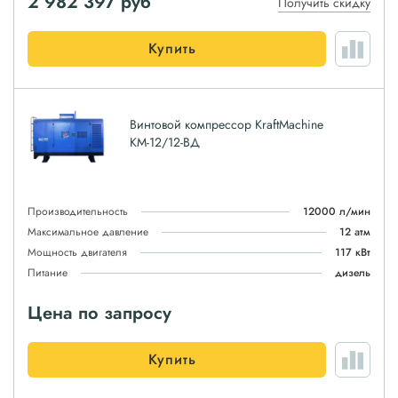
2 982 397
руб
Получить скидку
Купить
Винтовой компрессор KraftMachine
КМ-12/12-ВД
Производительность
12000 л/мин
Максимальное давление
12 атм
Мощность двигателя
117 кВт
Питание
дизель
Цена по запросу
Купить