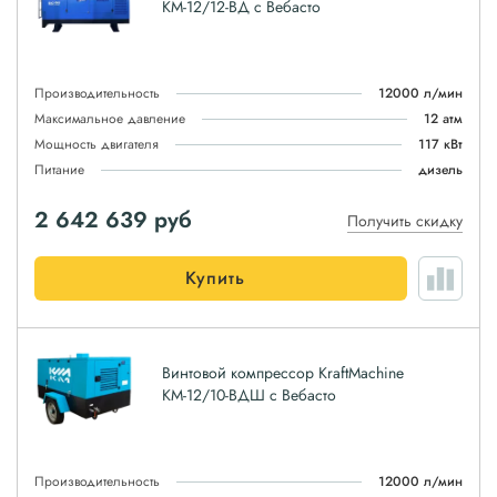
КМ-12/12-ВД с Вебасто
Производительность
12000 л/мин
Максимальное давление
12 атм
Мощность двигателя
117 кВт
Питание
дизель
2 642 639
руб
Получить скидку
Купить
Винтовой компрессор KraftMachine
КМ-12/10-ВДШ с Вебасто
Производительность
12000 л/мин