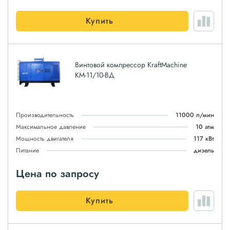
Купить
Винтовой компрессор KraftMachine
КМ-11/10-ВД
Производительность
11000 л/мин
Максимальное давление
10 атм
Мощность двигателя
117 кВт
Питание
дизель
Цена по запросу
Купить