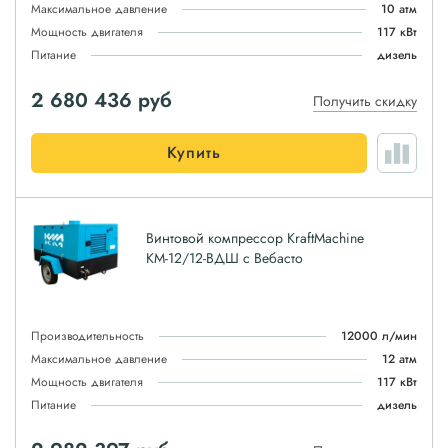
Максимальное давление
10 атм
Мощность двигателя
117 кВт
Питание
дизель
2 680 436
руб
Получить скидку
Купить
Винтовой компрессор KraftMachine
КМ-12/12-ВДШ с Вебасто
Производительность
12000 л/мин
Максимальное давление
12 атм
Мощность двигателя
117 кВт
Питание
дизель