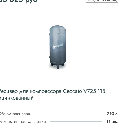
Ресивер для компрессора Ceccato V725 11B
оцинкованный
Объём ресивера
710 л
Максимальное давление
11 атм