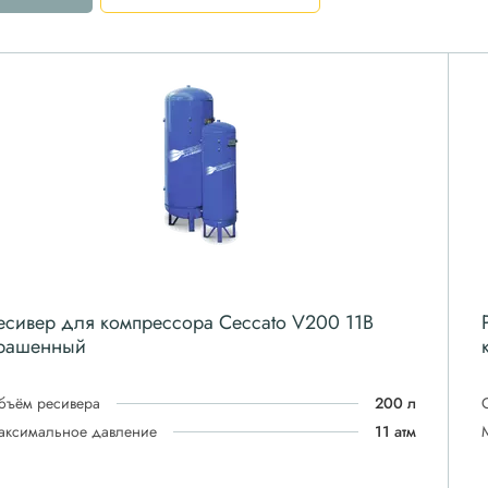
есивер для компрессора Ceccato V200 11B
рашенный
бъём ресивера
200 л
аксимальное давление
11 атм