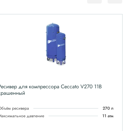
Ресивер для компрессора Ceccato V270 11B
крашенный
Объём ресивера
270 л
Максимальное давление
11 атм