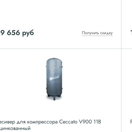
89 656
руб
Получить скидку
есивер для компрессора Ceccato V900 11B
цинкованный