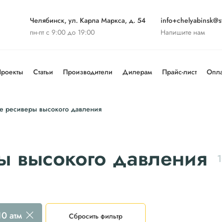
Челябинск, ул. Карла Маркса, д. 54
info+chelyabinsk@st
пн-пт с 9:00 до 19:00
Напишите нам
роекты
Статьи
Производители
Дилерам
Прайс-лист
Опла
 ресиверы высокого давления
 высокого давления
10 атм
Сбросить фильтр