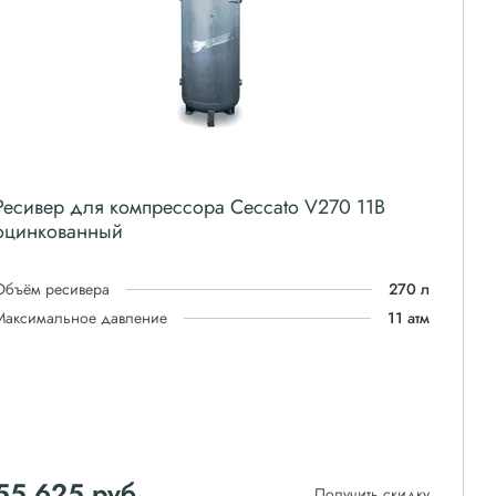
Ресивер для компрессора Ceccato V270 11B
оцинкованный
Объём ресивера
270 л
Максимальное давление
11 атм
55 625
руб
Получить скидку