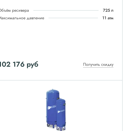
Объём ресивера
725 л
Максимальное давление
11 атм
102 176
руб
Получить скидку