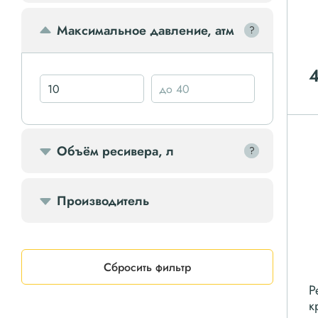
Передвижной компрессор
Максимальное давление, атм
?
?
Компрессорное оборудование
Компрессоры доп.
Осветительные мачты
Объём ресивера, л
?
?
Осушители
Производитель
Ресиверы
Сбросить фильтр
Фильтры
Р
к