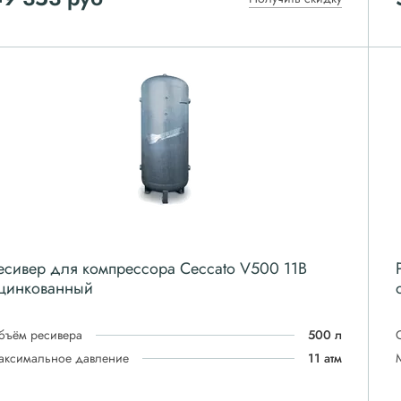
есивер для компрессора Ceccato V500 11B
цинкованный
бъём ресивера
500 л
аксимальное давление
11 атм