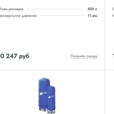
бъём ресивера
500 л
аксимальное давление
11 атм
70 247
руб
Получить скидку