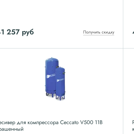
41 257
руб
Получить скидку
есивер для компрессора Ceccato V500 11B
рашенный