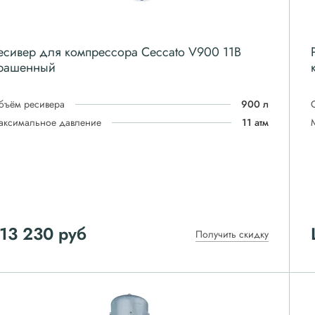
есивер для компрессора Ceccato V900 11B
рашенный
бъём ресивера
900 л
аксимальное давление
11 атм
13 230
руб
Получить скидку