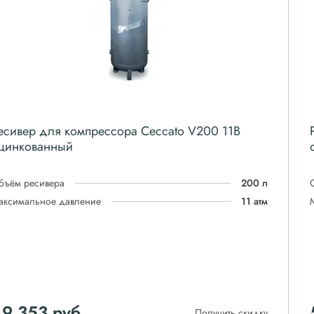
есивер для компрессора Ceccato V200 11B
цинкованный
бъём ресивера
200 л
аксимальное давление
11 атм
49 353
руб
Получить скидку